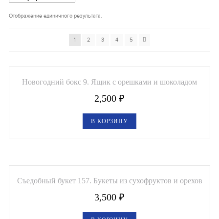
Букеты из клубники и ягод
Отображение единичного результата.
Овощные букеты
1
2
3
4
5
Детские букеты
Букет учителю
Новогодний бокс 9. Ящик с орешками и шоколадом
Съедобные Корзины
2,500
₽
Съедобные Боксы Ящики
В КОРЗИНУ
Букеты из раков и рыбы
Доставка
Фото работ
Съедобный букет 157. Букеты из сухофруктов и орехов
Контакты
3,500
₽