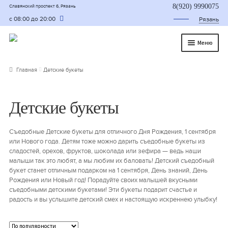
8(920) 9990075
Славянский проспект 6, Рязань
с 08:00 до 20:00
Рязань
Меню
Главная
Главная
Детские букеты
О нас
Детские букеты
Каталог
Съедобные букеты
Съедобные Детские букеты для отличного Дня Рождения, 1 сентября
или Нового года. Детям тоже можно дарить съедобные букеты из
Букет для мужчины
сладостей, орехов, фруктов, шоколада или зефира — ведь наши
малыши так это любят, а мы любим их баловать! Детский съедобный
букет станет отличным подарком на 1 сентября, День знаний, День
Букет из фруктов и овощей
Рождения или Новый год! Порадуйте своих малышей вкусными
съедобными детскими букетами! Эти букеты подарит счастье и
Сладкие букеты из конфет
радость и вы услышите детский смех и настоящую искреннею улыбку!
Букеты из сухофруктов и орехов