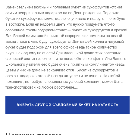
Замечательней вкусный и полезный букет из сухофруктов -станет
самым неординарным подарком на ее День рождения! Подарите
букет их сухофруктов маме, коллеге, учителю и подруге — она будет
в восторге. Если ей надоели цветы -то нужно придумать что-то
особенное, таким подарком станет — букет из сухофруктов и орехов!
Для Вашей мамы такой приятный сюрприз и запомнится на целый
месяц , пока к чаю будут сухофрукты. Для вашей коллеги -вкусный
букет будет подарком для всего офиса -ведь такое количество
вкусншек одному не съесть! Для маленькой дочки этих полезных
сладостей хватит надолго — и не понадобятся конфеты. Для Вашего
школьного учителя -это будет очень приятным комплиментом -ведь
цветы у них не дома не заканчиваются . Букет из сухофруктов и
орехов -подарок который всегда актуален и не вянет )! На любой
праздник , не требует специальных условий хранения, может быть
транспортирован на любое расстояние….
ВЫБРАТЬ ДРУГОЙ СЪЕДОБНЫЙ БУКЕТ ИЗ КАТАЛОГА