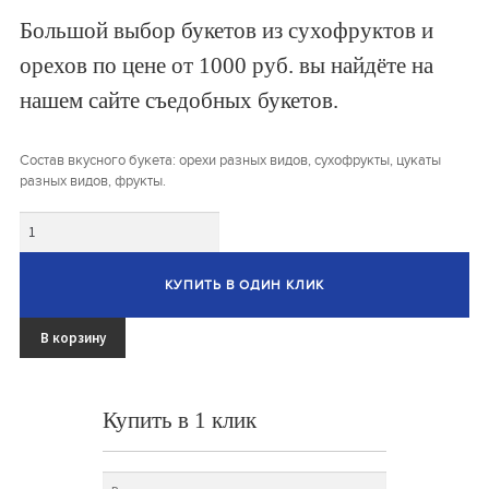
Букеты из клубники и ягод
Большой выбор букетов из сухофруктов и
Овощные букеты
орехов по цене от 1000 руб. вы найдёте на
нашем сайте съедобных букетов.
Детские букеты
Букет учителю
Состав вкусного букета: орехи разных видов, сухофрукты, цукаты
разных видов, фрукты.
Съедобные Корзины
Количество
Съедобные Боксы Ящики
КУПИТЬ В ОДИН КЛИК
Букеты из раков и рыбы
Доставка
В корзину
Фото работ
Купить в 1 клик
Контакты