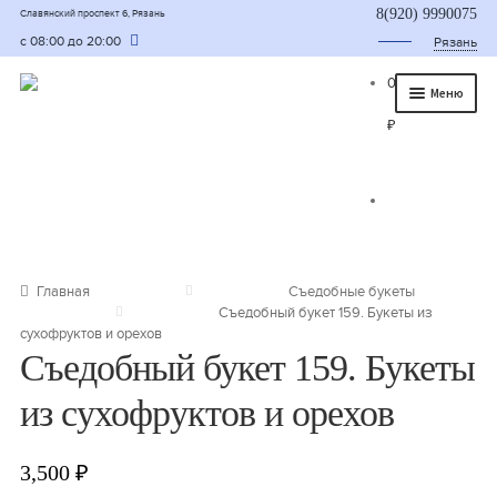
8(920) 9990075
Славянский проспект 6, Рязань
с 08:00 до 20:00
Рязань
0
Меню
₽
Главная
О нас
Каталог
Съедобные букеты
Главная
Съедобные букеты
Съедобный букет 159. Букеты из
Букет для мужчины
сухофруктов и орехов
Съедобный букет 159. Букеты
Букет из фруктов и овощей
из сухофруктов и орехов
Сладкие букеты из конфет
Букеты из сухофруктов и орехов
3,500
₽