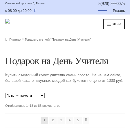
8(920) 9990075
Славянский проспект 6, Рязань
с 08:00 до 20:00
Рязань
Меню
Главная
Главная
Товары с меткой “Подарок на День Учителя”
О нас
Подарок на День Учителя
Каталог
Съедобные букеты
Купить съедобный букет учителю очень просто! На нашем сайте,
большой каталог вкусных съедобных букетов по цене от 1000 руб.
Букет для мужчины
Букет из фруктов и овощей
Отображение 1–18 из 83 результатов
Сладкие букеты из конфет
1
2
3
4
5
Букеты из сухофруктов и орехов