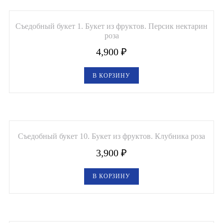
Букеты из клубники и ягод
Съедобный букет 1. Букет из фруктов. Персик нектарин
Овощные букеты
роза
Детские букеты
4,900
₽
Букет учителю
В КОРЗИНУ
Съедобные Корзины
Съедобные Боксы Ящики
Букеты из раков и рыбы
Съедобный букет 10. Букет из фруктов. Клубника роза
3,900
₽
Доставка
Фото работ
В КОРЗИНУ
Контакты