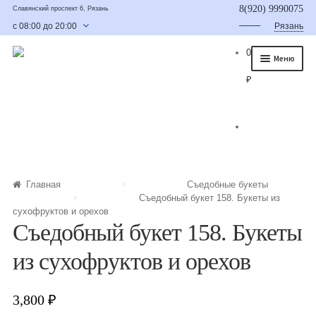
8(920) 9990075
Славянский проспект 6, Рязань
с 08:00 до 20:00
Рязань
0
Меню
₽
Главная
О нас
Каталог
Съедобные букеты
Главная
Съедобные букеты
Съедобный букет 158. Букеты из
Букет для мужчины
сухофруктов и орехов
Съедобный букет 158. Букеты
Букет из фруктов и овощей
из сухофруктов и орехов
Сладкие букеты из конфет
Букеты из сухофруктов и орехов
3,800
₽