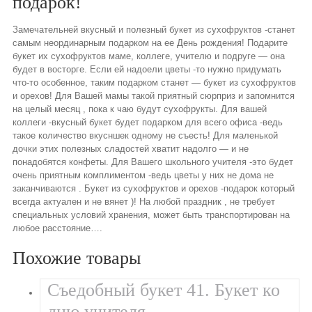
подарок!
Замечательней вкусный и полезный букет из сухофруктов -станет
самым неординарным подарком на ее День рождения! Подарите
букет их сухофруктов маме, коллеге, учителю и подруге — она
будет в восторге. Если ей надоели цветы -то нужно придумать
что-то особенное, таким подарком станет — букет из сухофруктов
и орехов! Для Вашей мамы такой приятный сюрприз и запомнится
на целый месяц , пока к чаю будут сухофрукты. Для вашей
коллеги -вкусный букет будет подарком для всего офиса -ведь
такое количество вкусншек одному не съесть! Для маленькой
дочки этих полезных сладостей хватит надолго — и не
понадобятся конфеты. Для Вашего школьного учителя -это будет
очень приятным комплиментом -ведь цветы у них не дома не
заканчиваются . Букет из сухофруктов и орехов -подарок который
всегда актуален и не вянет )! На любой праздник , не требует
специальных условий хранения, может быть транспортирован на
любое расстояние….
Похожие товары
Съедобный букет 41. Букет ко
дню учителя