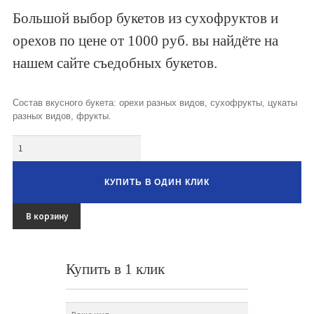
Букеты из клубники и ягод
Большой выбор букетов из сухофруктов и
орехов по цене от 1000 руб. вы найдёте на
Овощные букеты
нашем сайте съедобных букетов.
Детские букеты
Букет учителю
Состав вкусного букета: орехи разных видов, сухофрукты, цукаты
разных видов, фрукты.
Съедобные Корзины
Количество
Съедобные Боксы Ящики
КУПИТЬ В ОДИН КЛИК
Букеты из раков и рыбы
Доставка
В корзину
Фото работ
Купить в 1 клик
Контакты