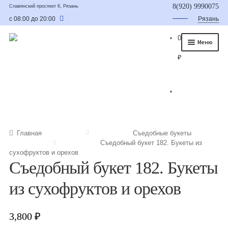
8(920) 9990075
Славянский проспект 6, Рязань
с 08:00 до 20:00
Рязань
0
Меню
₽
Главная
О нас
Каталог
Съедобные букеты
Главная
Съедобные букеты
Съедобный букет 182. Букеты из
Букет для мужчины
сухофруктов и орехов
Съедобный букет 182. Букеты
Букет из фруктов и овощей
из сухофруктов и орехов
Сладкие букеты из конфет
Букеты из сухофруктов и орехов
3,800
₽