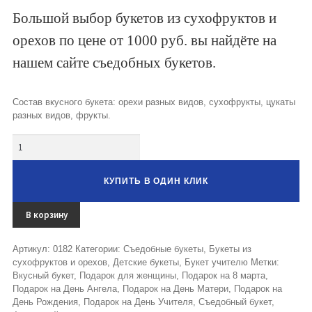
Букеты из клубники и ягод
Большой выбор букетов из сухофруктов и
орехов по цене от 1000 руб. вы найдёте на
Овощные букеты
нашем сайте съедобных букетов.
Детские букеты
Букет учителю
Состав вкусного букета: орехи разных видов, сухофрукты, цукаты
разных видов, фрукты.
Съедобные Корзины
Количество
Съедобные Боксы Ящики
КУПИТЬ В ОДИН КЛИК
Букеты из раков и рыбы
Доставка
В корзину
Фото работ
Артикул:
0182
Категории:
Съедобные букеты
,
Букеты из
сухофруктов и орехов
,
Детские букеты
,
Букет учителю
Метки:
Контакты
Вкусный букет
,
Подарок для женщины
,
Подарок на 8 марта
,
Подарок на День Ангела
,
Подарок на День Матери
,
Подарок на
День Рождения
,
Подарок на День Учителя
,
Съедобный букет
,