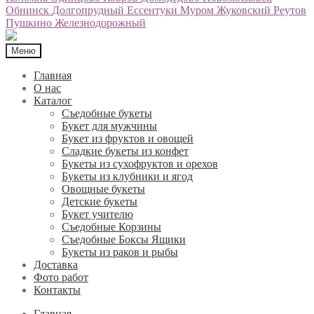
Обнинск
Долгопрудный
Ессентуки
Муром
Жуковский
Реутов
Пушкино
Железнодорожный
Меню
Главная
О нас
Каталог
Съедобные букеты
Букет для мужчины
Букет из фруктов и овощей
Сладкие букеты из конфет
Букеты из сухофруктов и орехов
Букеты из клубники и ягод
Овощные букеты
Детские букеты
Букет учителю
Съедобные Корзины
Съедобные Боксы Ящики
Букеты из раков и рыбы
Доставка
Фото работ
Контакты
Главная