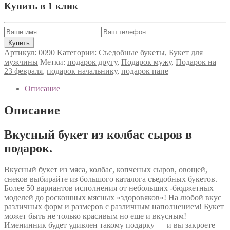
Купить в 1 клик
Артикул:
0090
Категории:
Съедобные букеты
,
Букет для
мужчины
Метки:
подарок другу
,
Подарок мужу
,
Подарок на
23 февраля
,
подарок начальнику
,
подарок папе
Описание
Описание
Вкусный букет из колбас сыров в
подарок.
Вкусный букет из мяса, колбас, копченых сыров, овощей,
снеков выбирайте из большого каталога съедобных букетов.
Более 50 вариантов исполнения от небольших -бюджетных
моделей до роскошных мясных «здоровяков»! На любой вкус
различных форм и размеров с различным наполнением! Букет
может быть не только красивым но еще и вкусным!
Именинник будет удивлен такому подарку — и вы закроете