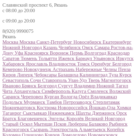
Славянский проспект 6, Рязань
с 08:00 до 20:00
с 09:00 до 20:00
8(920) 9990075
Рязань
Москва
Москва
Санкт-Петербург
Новосибирск
Екатеринбург
Нижний Новгород
Казань
Челябинск
Омск
Самара
Ростов-на-
Дону
Уфа
Красноярск
Воронеж
Пермь
Волгоград
Краснодар
Саратов
Тюмень
Тольятти
Ижевск
Барнаул
Ульяновск
Иркутск
Хабаровск
Ярославль
Владивосток
Томск
Оренбург
Белгород
Кемерово
Новокузнецк
Астрахань
Набережные Челны
Пенза
Киров
Липецк
Чебоксары
Балашиха
Калининград
Тула
Курск
Севастополь
Сочи
Ставрополь
Улан-Удэ
Тверь
Магнитогорск
Иваново
Брянск
Белгород
Сургут
Владимир
Нижний Тагил
Чита
Архангельск
Симферополь
Калуга
Смоленск
Волжский
Саранск
Череповец
Курган
Вологда
Орёл
Владикавказ
Подольск
Мурманск
Тамбов
Петрозаводск
Стерлитамак
Нижневартовск
Кострома
Новороссийск
Йошкар-Ола
Химки
Таганрог
Сыктывкар
Нижнекамск
Шахты
Дзержинск
Орск
Братск
Благовещенск
Энгельс
Королёв
Великий Новгород
Старый Оскол
Мытищи
Псков
Люберцы
Балаково
Рыбинск
Красногорск
Сызрань
Электросталь
Альметьевск
Копейск
Коломна
Одинцово
Ковров
Домодедово
Новомосковск