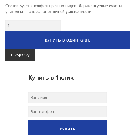
Букеты из клубники и ягод
Состав букета: конфеты разных видов. Дарите вкусные букеты
учителям — это залог отличной успеваемости!
Овощные букеты
Количество
Детские букеты
КУПИТЬ В ОДИН КЛИК
Букет учителю
Съедобные Корзины
В корзину
Съедобные Боксы Ящики
Купить в 1 клик
Букеты из раков и рыбы
Доставка
Фото работ
Контакты