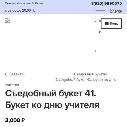
8(920) 9990075
Славянский проспект 6, Рязань
с 08:00 до 20:00
Рязань
0
Меню
₽
Главная
О нас
Каталог
Съедобные букеты
Главная
Съедобные букеты
Съедобный букет 41. Букет ко дню
Букет для мужчины
учителя
Съедобный букет 41.
Букет из фруктов и овощей
Букет ко дню учителя
Сладкие букеты из конфет
Букеты из сухофруктов и орехов
3,000
₽