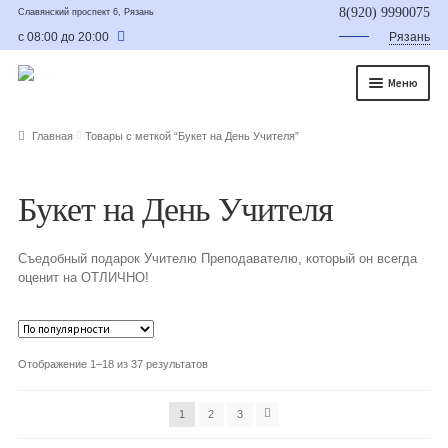
8(920) 9990075
Славянский проспект 6, Рязань
с 08:00 до 20:00
Рязань
Меню
Главная
Главная
Товары с меткой “Букет на День Учителя”
О нас
Букет на День Учителя
Каталог
Съедобные букеты
Съедобный подарок Учителю Преподавателю, который он всегда
оценит на ОТЛИЧНО!
Букет для мужчины
Букет из фруктов и овощей
Отображение 1–18 из 37 результатов
Сладкие букеты из конфет
1
2
3
Букеты из сухофруктов и орехов