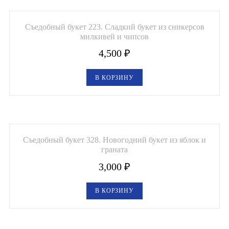
Букеты из клубники и ягод
Съедобный букет 223. Сладкий букет из сникерсов
Овощные букеты
милкивей и чипсов
Детские букеты
4,500
₽
Букет учителю
В КОРЗИНУ
Съедобные Корзины
Съедобные Боксы Ящики
Букеты из раков и рыбы
Съедобный букет 328. Новогодний букет из яблок и
граната
Доставка
3,000
₽
Фото работ
В КОРЗИНУ
Контакты