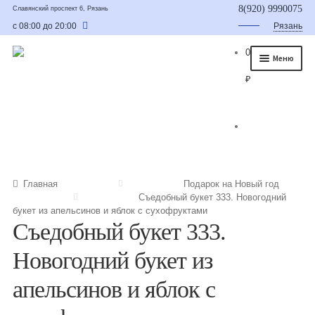
8(920) 9990075
Славянский проспект 6, Рязань
с 08:00 до 20:00
Рязань
0
Меню
₽
Главная
О нас
Каталог
Съедобные букеты
Главная
Подарок на Новый год
Съедобный букет 333. Новогодний
Букет для мужчины
букет из апельсинов и яблок с сухофруктами
Съедобный букет 333.
Букет из фруктов и овощей
Новогодний букет из
Сладкие букеты из конфет
апельсинов и яблок с
Букеты из сухофруктов и орехов