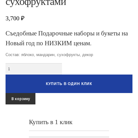
сухофруктами
Букеты из клубники и ягод
Овощные букеты
3,700
₽
Детские букеты
Съедобные Подарочные наборы и букеты на
Новый год по НИЗКИМ ценам.
Букет учителю
Состав: яблоко, мандарин, сухофрукты, декор
Съедобные Корзины
Количество
Съедобные Боксы Ящики
Букеты из раков и рыбы
КУПИТЬ В ОДИН КЛИК
Доставка
В корзину
Фото работ
Контакты
Купить в 1 клик