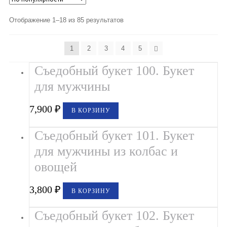
Букеты из клубники и ягод
Отображение 1–18 из 85 результатов
Овощные букеты
Детские букеты
1
2
3
4
5
Съедобный букет 100. Букет
Букет учителю
для мужчины
Съедобные Корзины
7,900
₽
В КОРЗИНУ
Съедобные Боксы Ящики
Съедобный букет 101. Букет
Букеты из раков и рыбы
для мужчины из колбас и
Доставка
овощей
Фото работ
3,800
₽
В КОРЗИНУ
Контакты
Съедобный букет 102. Букет