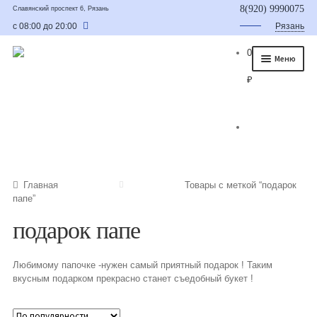
8(920) 9990075
Славянский проспект 6, Рязань
с 08:00 до 20:00
Рязань
0
Меню
₽
Главная
О нас
Каталог
Съедобные букеты
Главная
Товары с меткой “подарок
папе”
Букет для мужчины
подарок папе
Букет из фруктов и овощей
Любимому папочке -нужен самый приятный подарок ! Таким
Сладкие букеты из конфет
вкусным подарком прекрасно станет съедобный букет !
Букеты из сухофруктов и орехов