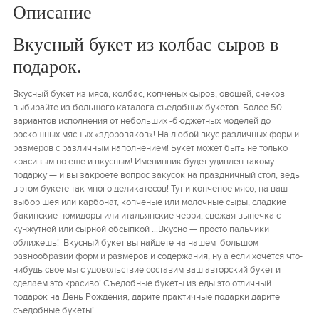
Описание
Вкусный букет из колбас сыров в
подарок.
Вкусный букет из мяса, колбас, копченых сыров, овощей, снеков
выбирайте из большого каталога съедобных букетов. Более 50
вариантов исполнения от небольших -бюджетных моделей до
роскошных мясных «здоровяков»! На любой вкус различных форм и
размеров с различным наполнением! Букет может быть не только
красивым но еще и вкусным! Именинник будет удивлен такому
подарку — и вы закроете вопрос закусок на праздничный стол, ведь
в этом букете так много деликатесов! Тут и копченое мясо, на ваш
выбор шея или карбонат, копченые или молочные сыры, сладкие
бакинские помидоры или итальянские черри, свежая выпечка с
кунжутной или сырной обсыпкой …Вкусно — просто пальчики
оближешь! Вкусный букет вы найдете на нашем большом
разнообразии форм и размеров и содержания, ну а если хочется что-
нибудь свое мы с удовольствие составим ваш авторский букет и
сделаем это красиво! Съедобные букеты из еды это отличный
подарок на День Рождения, дарите практичные подарки дарите
съедобные букеты!