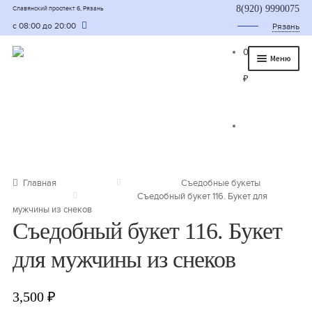
8(920) 9990075
Славянский проспект 6, Рязань
с 08:00 до 20:00
Рязань
0
Меню
₽
Главная
О нас
Каталог
Съедобные букеты
Главная
Съедобные букеты
Съедобный букет 116. Букет для
Букет для мужчины
мужчины из снеков
Съедобный букет 116. Букет
Букет из фруктов и овощей
для мужчины из снеков
Сладкие букеты из конфет
Букеты из сухофруктов и орехов
3,500
₽