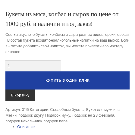
Букеты из клубники и ягод
Букеты из мяса, колбас и сыров по цене от
Овощные букеты
1000 руб. в наличии и под заказ!
Детские букеты
Состав вкусного букета: колбасы и сыры разных видов, орехи, овощи
В состав букета входят безалкогольные напитки на ваш выбор. Если
Букет учителю
вы хотите добавить свой напиток, вы можете привезти его мастеру
заранее.
Съедобные Корзины
Количество
Съедобные Боксы Ящики
Букеты из раков и рыбы
КУПИТЬ В ОДИН КЛИК
Доставка
В корзину
Фото работ
Артикул:
0116
Категории:
Съедобные букеты
,
Букет для мужчины
Метки:
подарок другу
,
Подарок мужу
,
Подарок на 23 февраля
,
Контакты
подарок начальнику
,
подарок папе
Описание