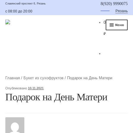
8(920) 9990075
Славянский проспект 6, Рязань
Рязань
с 08:00 до 20:00
0
Меню
₽
Главная
О нас
Каталог
Съедобные букеты
Главная
/
Букет из сухофруктов
/
Подарок на День Матери
Букет для мужчины
Опубликовано
10.11.2021
Подарок на День Матери
Букет из фруктов и овощей
Сладкие букеты из конфет
Букеты из сухофруктов и орехов