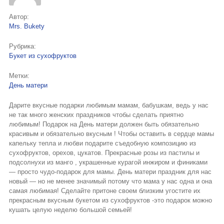
Букеты из клубники и ягод
Автор:
Mrs. Bukety
Овощные букеты
Рубрика:
Детские букеты
Букет из сухофруктов
Букет учителю
Метки:
День матери
Съедобные Корзины
Дарите вкусные подарки любимым мамам, бабушкам, ведь у нас
Съедобные Боксы Ящики
не так много женских праздников чтобы сделать приятно
любимым! Подарок на День матери должен быть обязательно
Букеты из раков и рыбы
красивым и обязательно вкусным ! Чтобы оставить в сердце мамы
капельку тепла и любви подарите съедобную композицию из
Доставка
сухофруктов, орехов, цукатов. Прекрасные розы из пастилы и
подсолнухи из манго , украшенные курагой инжиром и финиками
— просто чудо-подарок для мамы. День матери праздник для нас
Фото работ
новый — но не менее значимый потому что мама у нас одна и она
самая любимая! Сделайте притоне своем близким угостите их
Контакты
прекрасным вкусным букетом из сухофруктов -это подарок можно
кушать целую неделю большой семьей!