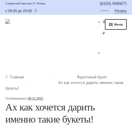
8(920) 9990075
Славянский проспект 6, Рязань
с 08:00 до 20:00
Рязань
0
Меню
₽
Главная
О нас
Каталог
Съедобные букеты
Главная
Фруктовый букет
Ах как хочется дарить именно такие
Букет для мужчины
букеты!
Букет из фруктов и овощей
Опубликовано
08.11.2021
Ах как хочется дарить
Сладкие букеты из конфет
именно такие букеты!
Букеты из сухофруктов и орехов