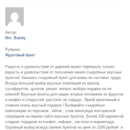
Букеты из клубники и ягод
Овощные букеты
Детские букеты
Автор:
Mrs. Bukety
Букет учителю
Рубрика:
Съедобные Корзины
Фруктовый букет
Съедобные Боксы Ящики
Радость и удовольствие от дарения может перекрыть только
радость и удовольствие от получения наших съедобных вкусных
Букеты из раков и рыбы
букетов! Заказать съедобный букет для мамы не составит труда.
Всегда большой выбор вкусных компзиций из орехов,
Доставка
сухофруктов, цукатов -решит вопрос выбора подарка на ее
юбилей! Вкусные букеты для наших вторых половинок из фруктов
и конфет и сладостей -растопят их сердца . Яркий креативный и
Фото работ
главное очень вкусный подарок ! Выбирайте съедобную
композицию из персиков , яблок , слив винограда или красной
Контакты
смородине на нашем сайте вкусных букетов. Более 100 вариантов
сладких подарков из конфет, зефира , пастилы и мармелада.
Огромный выбор всегда свежих букетов по цене от 1500 рублей и