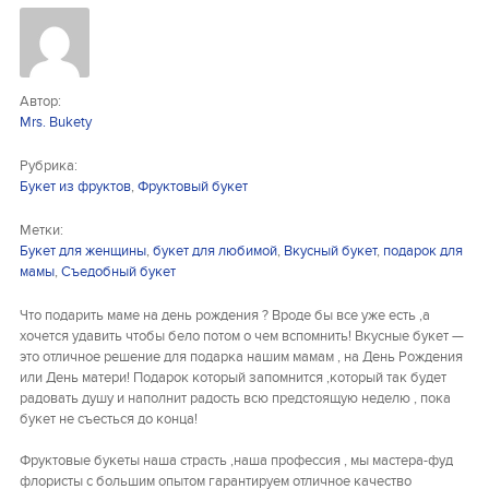
Букеты из клубники и ягод
Овощные букеты
Автор:
Детские букеты
Mrs. Bukety
Букет учителю
Рубрика:
Букет из фруктов
,
Фруктовый букет
Съедобные Корзины
Метки:
Съедобные Боксы Ящики
Букет для женщины
,
букет для любимой
,
Вкусный букет
,
подарок для
мамы
,
Съедобный букет
Букеты из раков и рыбы
Что подарить маме на день рождения ? Вроде бы все уже есть ,а
Доставка
хочется удавить чтобы бело потом о чем вспомнить! Вкусные букет —
это отличное решение для подарка нашим мамам , на День Рождения
или День матери! Подарок который запомнится ,который так будет
Фото работ
радовать душу и наполнит радость всю предстоящую неделю , пока
букет не съесться до конца!
Контакты
Фруктовые букеты наша страсть ,наша профессия , мы мастера-фуд
флористы с большим опытом гарантируем отличное качество