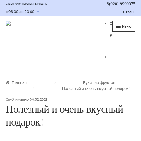
8(920) 9990075
Славянский проспект 6, Рязань
с 08:00 до 20:00
Рязань
0
Меню
₽
Главная
О нас
Каталог
Съедобные букеты
Главная
Букет из фруктов
Полезный и очень вкусный подарок!
Букет для мужчины
Опубликовано
04.02.2021
Букет из фруктов и овощей
Полезный и очень вкусный
подарок!
Сладкие букеты из конфет
Букеты из сухофруктов и орехов