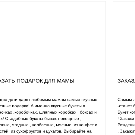
АЗАТЬ ПОДАРОК ДЛЯ МАМЫ
ЗАКАЗ
ие дети дарят любимым мамам самые вкусные
Самым л
езные подарки! А именно вкусные букеты в
-станет 
ночках ,коробочках, шляпных коробках , боксах и
Букет ко
х! Съедобные букеты бывают овощные ,
! Закажи
овые, ягодные , колбасные, мясные из конфет и
Рождения
стей, из сухофруктов и цукатов. Выбирайте на
. Закажи