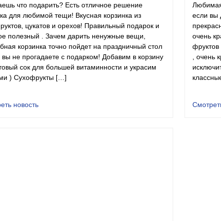
аешь что подарить? Есть отличное решение
Любимая
ка для любимой тещи! Вкусная корзинка из
если вы 
руктов, цукатов и орехов! Правильный подарок и
прекрасн
ое полезный . Зачем дарить ненужные вещи,
очень кр
бная корзинка точно пойдет на праздничный стол
фруктов 
, вы не прогадаете с подарком! Добавим в корзину
, очень 
товый сок для большей витаминности и украсим
исключи
ми ) Сухофрукты […]
классны
еть новость
Смотрет