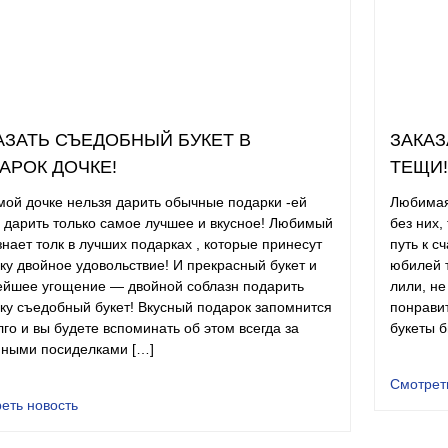
АЗАТЬ СЪЕДОБНЫЙ БУКЕТ В
ЗАКАЗ
АРОК ДОЧКЕ!
ТЕЩИ!
ой дочке нельзя дарить обычные подарки -ей
Любимая 
 дарить только самое лучшее и вкусное! Любимый
без них,
знает толк в лучших подарках , которые принесут
путь к с
ку двойное удовольствие! И прекрасный букет и
юбилей т
ейшее угощение — двойной соблазн подарить
лили, не
ку съедобный букет! Вкусный подарок запомнится
понравит
лго и вы будете вспоминать об этом всегда за
букеты 
ными посиделками […]
Смотрет
еть новость