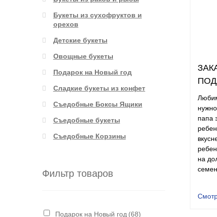
Букеты из сухофруктов и
орехов
Детские букеты
Овощные букеты
ЗАК
Подарок на Новый год
ПОД
Сладкие букеты из конфет
Любим
Съедобные Боксы Ящики
нужно
папа 
Съедобные букеты
ребен
Съедобные Корзины
вкусн
ребен
на до
семен
Фильтр товаров
Смотр
Подарок на Новый год
(68)