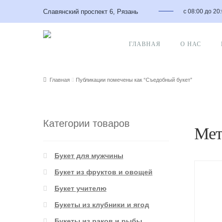
Славянский проспект 6, Рязань
с 08:00 до 20
ГЛАВНАЯ
О НАС
Главная
Публикации помечены как “Съедобный букет”
Категории товаров
Мет
Букет для мужчины
Букет из фруктов и овощей
Букет учителю
Букеты из клубники и ягод
Букеты из раков и рыбы