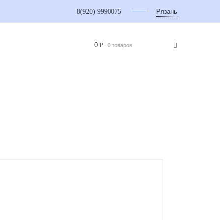
8(920) 9990075
Рязань
0 ₽
0 товаров