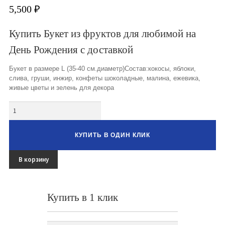
Букеты из клубники и ягод
5,500
₽
Овощные букеты
Купить Букет из фруктов для любимой на
День Рождения с доставкой
Детские букеты
Букет в размере L (35-40 см.диаметр)Состав:кокосы, яблоки,
Букет учителю
слива, груши, инжир, конфеты шоколадные, малина, ежевика,
живые цветы и зелень для декора
Съедобные Корзины
Количество
Съедобные Боксы Ящики
Букеты из раков и рыбы
КУПИТЬ В ОДИН КЛИК
Доставка
В корзину
Фото работ
Контакты
Купить в 1 клик