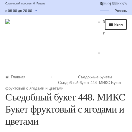
8(920) 9990075
Славянский проспект 6, Рязань
с 08:00 до 20:00
Рязань
0
Меню
₽
Главная
О нас
Каталог
Съедобные букеты
Главная
Съедобные букеты
Съедобный букет 448. МИКС Букет
Букет для мужчины
фруктовый с ягодами и цветами
Съедобный букет 448. МИКС
Букет из фруктов и овощей
Букет фруктовый с ягодами и
Сладкие букеты из конфет
цветами
Букеты из сухофруктов и орехов