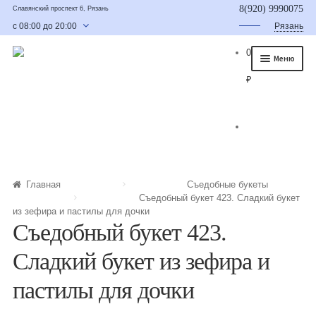
8(920) 9990075
Славянский проспект 6, Рязань
с 08:00 до 20:00
Рязань
0
Меню
₽
Главная
О нас
Каталог
Съедобные букеты
Главная
Съедобные букеты
Съедобный букет 423. Сладкий букет
Букет для мужчины
из зефира и пастилы для дочки
Съедобный букет 423.
Букет из фруктов и овощей
Сладкий букет из зефира и
Сладкие букеты из конфет
пастилы для дочки
Букеты из сухофруктов и орехов