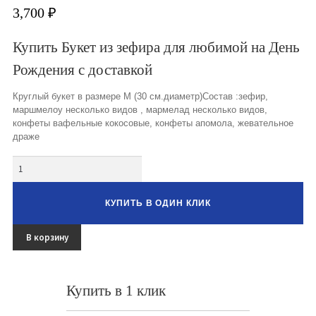
Букеты из клубники и ягод
3,700
₽
Овощные букеты
Купить Букет из зефира для любимой на День
Рождения с доставкой
Детские букеты
Круглый букет в размере М (30 см.диаметр)Состав :зефир,
Букет учителю
маршмелоу несколько видов , мармелад несколько видов,
конфеты вафельные кокосовые, конфеты апомола, жевательное
Съедобные Корзины
драже
Съедобные Боксы Ящики
Количество
Букеты из раков и рыбы
КУПИТЬ В ОДИН КЛИК
Доставка
В корзину
Фото работ
Контакты
Купить в 1 клик