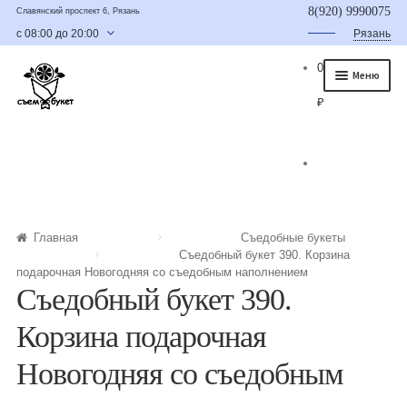
8(920) 9990075
Славянский проспект 6, Рязань
с 08:00 до 20:00
Рязань
0
Меню
₽
Главная
О нас
Каталог
Съедобные букеты
Главная
Съедобные букеты
Съедобный букет 390. Корзина
Букет для мужчины
подарочная Новогодняя со съедобным наполнением
Съедобный букет 390.
Букет из фруктов и овощей
Корзина подарочная
Сладкие букеты из конфет
Новогодняя со съедобным
Букеты из сухофруктов и орехов