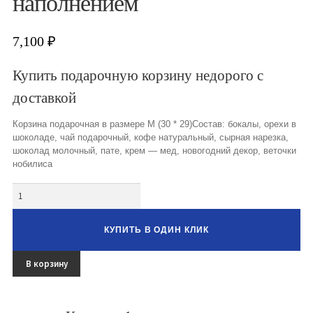
наполнением
Букеты из клубники и ягод
Овощные букеты
7,100
₽
Детские букеты
Купить подарочную корзину недорого с
доставкой
Букет учителю
Корзина подарочная в размере М (30 * 29)Состав: бокалы, орехи в
Съедобные Корзины
шоколаде, чай подарочный, кофе натуральный, сырная нарезка,
шоколад молочный, пате, крем — мед, новогодний декор, веточки
Съедобные Боксы Ящики
нобилиса
Букеты из раков и рыбы
Количество
Доставка
КУПИТЬ В ОДИН КЛИК
Фото работ
В корзину
Контакты