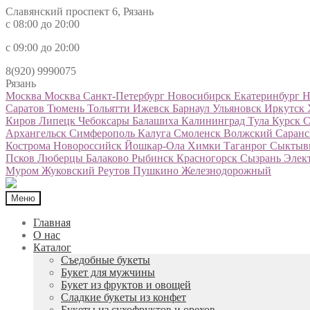
Славянский проспект 6, Рязань
с 08:00 до 20:00
с 09:00 до 20:00
8(920) 9990075
Рязань
Москва
Москва
Санкт-Петербург
Новосибирск
Екатеринбург
Н
Саратов
Тюмень
Тольятти
Ижевск
Барнаул
Ульяновск
Иркутск
Киров
Липецк
Чебоксары
Балашиха
Калининград
Тула
Курск
С
Архангельск
Симферополь
Калуга
Смоленск
Волжский
Саран
Кострома
Новороссийск
Йошкар-Ола
Химки
Таганрог
Сыктыв
Псков
Люберцы
Балаково
Рыбинск
Красногорск
Сызрань
Элек
Муром
Жуковский
Реутов
Пушкино
Железнодорожный
Меню
Главная
О нас
Каталог
Съедобные букеты
Букет для мужчины
Букет из фруктов и овощей
Сладкие букеты из конфет
Букеты из сухофруктов и орехов