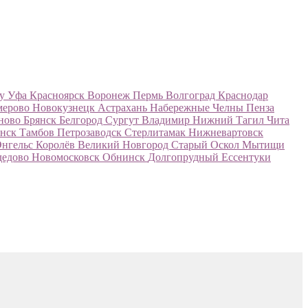
ну
Уфа
Красноярск
Воронеж
Пермь
Волгоград
Краснодар
мерово
Новокузнецк
Астрахань
Набережные Челны
Пенза
ново
Брянск
Белгород
Сургут
Владимир
Нижний Тагил
Чита
нск
Тамбов
Петрозаводск
Стерлитамак
Нижневартовск
Энгельс
Королёв
Великий Новгород
Старый Оскол
Мытищи
дедово
Новомосковск
Обнинск
Долгопрудный
Ессентуки