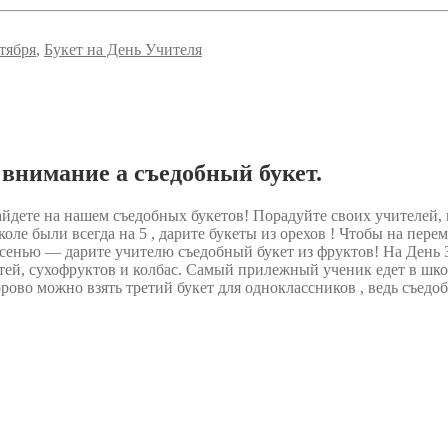
нтября
,
Букет на День Учителя
внимание а съедобный букет.
 найдете на нашем съедобных букетов! Порадуйте своих учител
ле были всегда на 5 , дарите букеты из орехов ! Чтобы на пер
осенью — дарите учителю съедобный букет из фруктов! На День 
стей, сухофруктов и колбас. Самый прилежный ученик едет в шк
рово можно взять третий букет для одноклассников , ведь съедоб