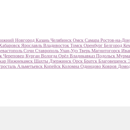
ижний Новгород
Казань
Челябинск
Омск
Самара
Ростов-на-До
Хабаровск
Ярославль
Владивосток
Томск
Оренбург
Белгород
Ке
евастополь
Сочи
Ставрополь
Улан-Удэ
Тверь
Магнитогорск
Ива
ск
Череповец
Курган
Вологда
Орёл
Владикавказ
Подольск
Мурма
кар
Нижнекамск
Шахты
Дзержинск
Орск
Братск
Благовещенск
тросталь
Альметьевск
Копейск
Коломна
Одинцово
Ковров
Домо