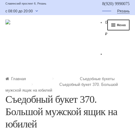
8(920) 9990075
Славянский проспект 6, Рязань
с 08:00 до 20:00
Рязань
0
Меню
₽
Главная
О нас
Каталог
Съедобные букеты
Главная
Съедобные букеты
Съедобный букет 370. Большой
Букет для мужчины
мужской ящик на юбилей
Съедобный букет 370.
Букет из фруктов и овощей
Большой мужской ящик на
Сладкие букеты из конфет
юбилей
Букеты из сухофруктов и орехов