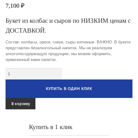
Букеты из клубники и ягод
7,100
₽
Овощные букеты
Букет из колбас и сыров по НИЗКИМ ценам с
ДОСТАВКОЙ.
Детские букеты
Состав: колбасы, орехи, снеки, сыры копченые. ВАЖНО: В букете
Букет учителю
представлен безалкогольный напиток. Мы не реализуем
алкоголесодержащую продукцию, мы можем оформить,
Съедобные Корзины
привезенный вами напиток.
Съедобные Боксы Ящики
Количество
Букеты из раков и рыбы
КУПИТЬ В ОДИН КЛИК
Доставка
В корзину
Фото работ
Контакты
Купить в 1 клик