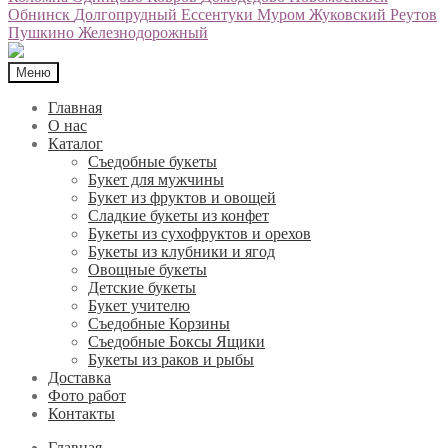
Обнинск
Долгопрудный
Ессентуки
Муром
Жуковский
Реутов
Пушкино
Железнодорожный
Меню
Главная
О нас
Каталог
Съедобные букеты
Букет для мужчины
Букет из фруктов и овощей
Сладкие букеты из конфет
Букеты из сухофруктов и орехов
Букеты из клубники и ягод
Овощные букеты
Детские букеты
Букет учителю
Съедобные Корзины
Съедобные Боксы Ящики
Букеты из раков и рыбы
Доставка
Фото работ
Контакты
Главная