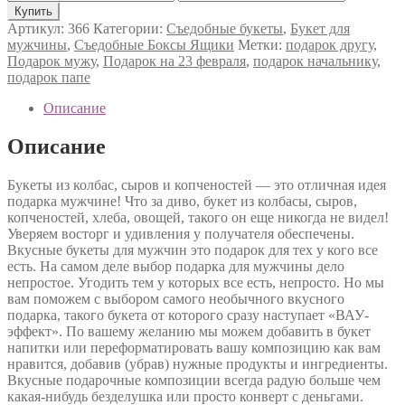
Артикул:
366
Категории:
Съедобные букеты
,
Букет для
мужчины
,
Съедобные Боксы Ящики
Метки:
подарок другу
,
Подарок мужу
,
Подарок на 23 февраля
,
подарок начальнику
,
подарок папе
Описание
Описание
Букеты из колбас, сыров и копченостей — это отличная идея
подарка мужчине! Что за диво, букет из колбасы, сыров,
копченостей, хлеба, овощей, такого он еще никогда не видел!
Уверяем восторг и удивления у получателя обеспечены.
Вкусные букеты для мужчин это подарок для тех у кого все
есть. На самом деле выбор подарка для мужчины дело
непростое. Угодить тем у которых все есть, непросто. Но мы
вам поможем с выбором самого необычного вкусного
подарка, такого букета от которого сразу наступает «ВАУ-
эффект». По вашему желанию мы можем добавить в букет
напитки или переформатировать вашу композицию как вам
нравится, добавив (убрав) нужные продукты и ингредиенты.
Вкусные подарочные композиции всегда радую больше чем
какая-нибудь безделушка или просто конверт с деньгами.