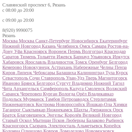
Славянский проспект 6, Рязань
с 08:00 до 20:00
с 09:00 до 20:00
8(920) 9990075
Рязань
Москва
Москва
Санкт-Петербург
Новосибирск
Екатеринбург
Нижний Новгород
Казань
Челябинск
Омск
Самара
Ростов-на-
Дону
Уфа
Красноярск
Воронеж
Пермь
Волгоград
Краснодар
Саратов
Тюмень
Тольятти
Ижевск
Барнаул
Ульяновск
Иркутск
Хабаровск
Ярославль
Владивосток
Томск
Оренбург
Белгород
Кемерово
Новокузнецк
Астрахань
Набережные Челны
Пенза
Киров
Липецк
Чебоксары
Балашиха
Калининград
Тула
Курск
Севастополь
Сочи
Ставрополь
Улан-Удэ
Тверь
Магнитогорск
Иваново
Брянск
Белгород
Сургут
Владимир
Нижний Тагил
Чита
Архангельск
Симферополь
Калуга
Смоленск
Волжский
Саранск
Череповец
Курган
Вологда
Орёл
Владикавказ
Подольск
Мурманск
Тамбов
Петрозаводск
Стерлитамак
Нижневартовск
Кострома
Новороссийск
Йошкар-Ола
Химки
Таганрог
Сыктывкар
Нижнекамск
Шахты
Дзержинск
Орск
Братск
Благовещенск
Энгельс
Королёв
Великий Новгород
Старый Оскол
Мытищи
Псков
Люберцы
Балаково
Рыбинск
Красногорск
Сызрань
Электросталь
Альметьевск
Копейск
Коломна
Одинцово
Ковров
Домодедово
Новомосковск