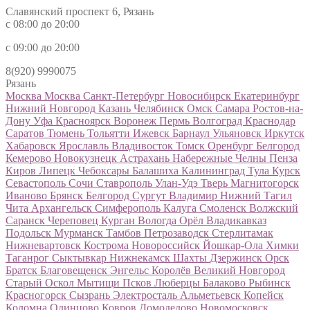
Славянский проспект 6, Рязань
с 08:00 до 20:00
с 09:00 до 20:00
8(920) 9990075
Рязань
Москва
Москва
Санкт-Петербург
Новосибирск
Екатеринбург
Нижний Новгород
Казань
Челябинск
Омск
Самара
Ростов-на-
Дону
Уфа
Красноярск
Воронеж
Пермь
Волгоград
Краснодар
Саратов
Тюмень
Тольятти
Ижевск
Барнаул
Ульяновск
Иркутск
Хабаровск
Ярославль
Владивосток
Томск
Оренбург
Белгород
Кемерово
Новокузнецк
Астрахань
Набережные Челны
Пенза
Киров
Липецк
Чебоксары
Балашиха
Калининград
Тула
Курск
Севастополь
Сочи
Ставрополь
Улан-Удэ
Тверь
Магнитогорск
Иваново
Брянск
Белгород
Сургут
Владимир
Нижний Тагил
Чита
Архангельск
Симферополь
Калуга
Смоленск
Волжский
Саранск
Череповец
Курган
Вологда
Орёл
Владикавказ
Подольск
Мурманск
Тамбов
Петрозаводск
Стерлитамак
Нижневартовск
Кострома
Новороссийск
Йошкар-Ола
Химки
Таганрог
Сыктывкар
Нижнекамск
Шахты
Дзержинск
Орск
Братск
Благовещенск
Энгельс
Королёв
Великий Новгород
Старый Оскол
Мытищи
Псков
Люберцы
Балаково
Рыбинск
Красногорск
Сызрань
Электросталь
Альметьевск
Копейск
Коломна
Одинцово
Ковров
Домодедово
Новомосковск