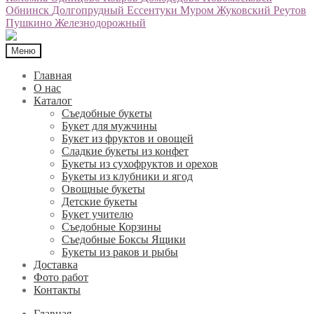
Обнинск
Долгопрудный
Ессентуки
Муром
Жуковский
Реутов
Пушкино
Железнодорожный
Меню
Главная
О нас
Каталог
Съедобные букеты
Букет для мужчины
Букет из фруктов и овощей
Сладкие букеты из конфет
Букеты из сухофруктов и орехов
Букеты из клубники и ягод
Овощные букеты
Детские букеты
Букет учителю
Съедобные Корзины
Съедобные Боксы Ящики
Букеты из раков и рыбы
Доставка
Фото работ
Контакты
Главная