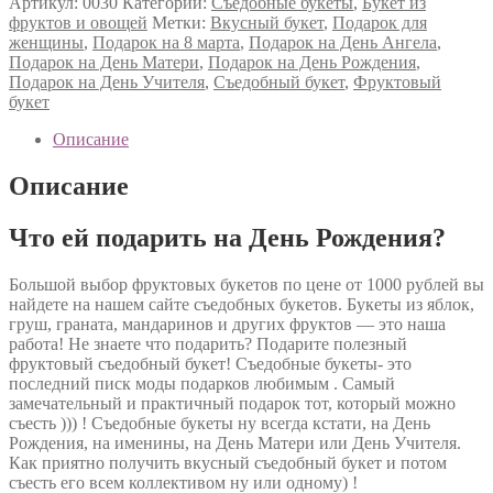
Артикул:
0030
Категории:
Съедобные букеты
,
Букет из
фруктов и овощей
Метки:
Вкусный букет
,
Подарок для
женщины
,
Подарок на 8 марта
,
Подарок на День Ангела
,
Подарок на День Матери
,
Подарок на День Рождения
,
Подарок на День Учителя
,
Съедобный букет
,
Фруктовый
букет
Описание
Описание
Что ей подарить на День Рождения?
Большой выбор фруктовых букетов по цене от 1000 рублей вы
найдете на нашем сайте съедобных букетов. Букеты из яблок,
груш, граната, мандаринов и других фруктов — это наша
работа! Не знаете что подарить? Подарите полезный
фруктовый съедобный букет! Съедобные букеты- это
последний писк моды подарков любимым . Самый
замечательный и практичный подарок тот, который можно
съесть ))) ! Съедобные букеты ну всегда кстати, на День
Рождения, на именины, на День Матери или День Учителя.
Как приятно получить вкусный съедобный букет и потом
съесть его всем коллективом ну или одному) !