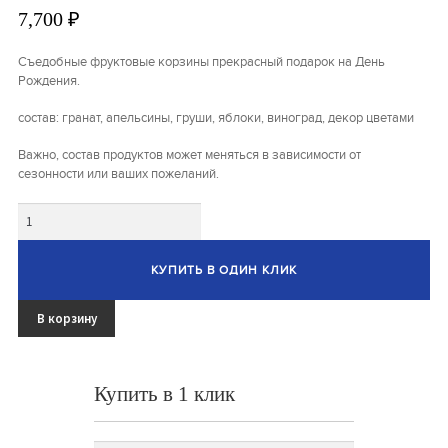
Букеты из клубники и ягод
7,700
₽
Овощные букеты
Съедобные фруктовые корзины прекрасный подарок на День
Рождения.
Детские букеты
состав: гранат, апельсины, груши, яблоки, виноград, декор цветами
Букет учителю
Важно, состав продуктов может меняться в зависимости от
сезонности или ваших пожеланий.
Съедобные Корзины
Количество
Съедобные Боксы Ящики
Букеты из раков и рыбы
КУПИТЬ В ОДИН КЛИК
Доставка
В корзину
Фото работ
Контакты
Купить в 1 клик