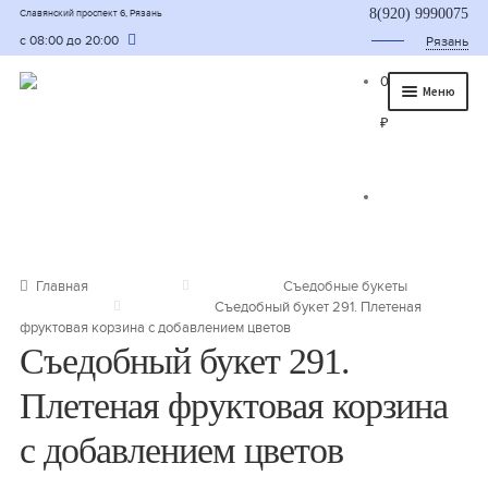
8(920) 9990075
Славянский проспект 6, Рязань
с 08:00 до 20:00
Рязань
0
Меню
₽
Главная
О нас
Каталог
Съедобные букеты
Главная
Съедобные букеты
Съедобный букет 291. Плетеная
Букет для мужчины
фруктовая корзина с добавлением цветов
Съедобный букет 291.
Букет из фруктов и овощей
Плетеная фруктовая корзина
Сладкие букеты из конфет
с добавлением цветов
Букеты из сухофруктов и орехов