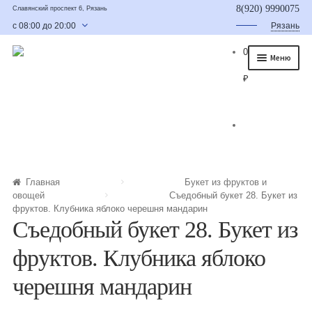
8(920) 9990075
Славянский проспект 6, Рязань
с 08:00 до 20:00
Рязань
0
Меню
₽
Главная
О нас
Каталог
Съедобные букеты
Главная
Букет из фруктов и
овощей
Съедобный букет 28. Букет из
Букет для мужчины
фруктов. Клубника яблоко черешня мандарин
Съедобный букет 28. Букет из
Букет из фруктов и овощей
фруктов. Клубника яблоко
Сладкие букеты из конфет
черешня мандарин
Букеты из сухофруктов и орехов