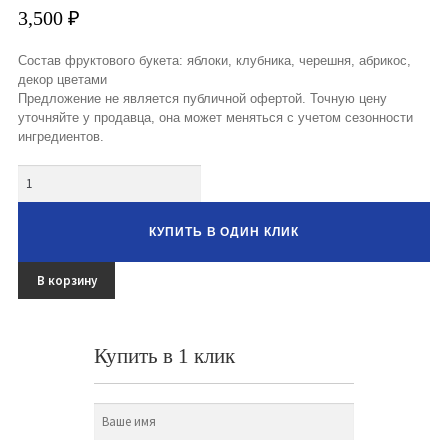
Букеты из клубники и ягод
3,500
₽
Овощные букеты
Состав фруктового букета: яблоки, клубника, черешня, абрикос,
декор цветами
Детские букеты
Предложение не является публичной офертой. Точную цену
уточняйте у продавца, она может меняться с учетом сезонности
ингредиентов.
Букет учителю
Количество
Съедобные Корзины
Съедобные Боксы Ящики
КУПИТЬ В ОДИН КЛИК
Букеты из раков и рыбы
В корзину
Доставка
Фото работ
Купить в 1 клик
Контакты