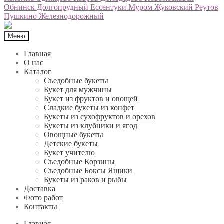
Обнинск
Долгопрудный
Ессентуки
Муром
Жуковский
Реутов
Пушкино
Железнодорожный
Меню
Главная
О нас
Каталог
Съедобные букеты
Букет для мужчины
Букет из фруктов и овощей
Сладкие букеты из конфет
Букеты из сухофруктов и орехов
Букеты из клубники и ягод
Овощные букеты
Детские букеты
Букет учителю
Съедобные Корзины
Съедобные Боксы Ящики
Букеты из раков и рыбы
Доставка
Фото работ
Контакты
Главная