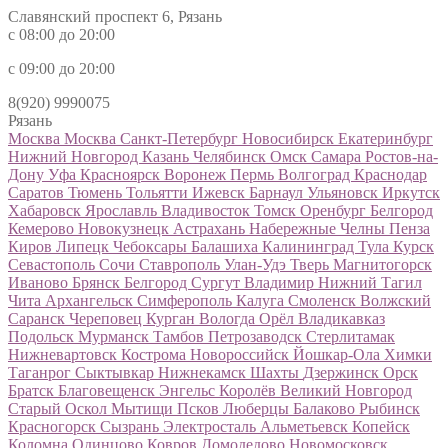
Славянский проспект 6, Рязань
с 08:00 до 20:00
с 09:00 до 20:00
8(920) 9990075
Рязань
Москва
Москва
Санкт-Петербург
Новосибирск
Екатеринбург
Нижний Новгород
Казань
Челябинск
Омск
Самара
Ростов-на-
Дону
Уфа
Красноярск
Воронеж
Пермь
Волгоград
Краснодар
Саратов
Тюмень
Тольятти
Ижевск
Барнаул
Ульяновск
Иркутск
Хабаровск
Ярославль
Владивосток
Томск
Оренбург
Белгород
Кемерово
Новокузнецк
Астрахань
Набережные Челны
Пенза
Киров
Липецк
Чебоксары
Балашиха
Калининград
Тула
Курск
Севастополь
Сочи
Ставрополь
Улан-Удэ
Тверь
Магнитогорск
Иваново
Брянск
Белгород
Сургут
Владимир
Нижний Тагил
Чита
Архангельск
Симферополь
Калуга
Смоленск
Волжский
Саранск
Череповец
Курган
Вологда
Орёл
Владикавказ
Подольск
Мурманск
Тамбов
Петрозаводск
Стерлитамак
Нижневартовск
Кострома
Новороссийск
Йошкар-Ола
Химки
Таганрог
Сыктывкар
Нижнекамск
Шахты
Дзержинск
Орск
Братск
Благовещенск
Энгельс
Королёв
Великий Новгород
Старый Оскол
Мытищи
Псков
Люберцы
Балаково
Рыбинск
Красногорск
Сызрань
Электросталь
Альметьевск
Копейск
Коломна
Одинцово
Ковров
Домодедово
Новомосковск