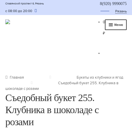
8(920) 9990075
Славянский проспект 6, Рязань
с 08:00 до 20:00
Рязань
0
Меню
₽
Главная
О нас
Каталог
Съедобные букеты
Главная
Букеты из клубники и ягод
Съедобный букет 255. Клубника в
Букет для мужчины
шоколаде с розами
Съедобный букет 255.
Букет из фруктов и овощей
Клубника в шоколаде с
Сладкие букеты из конфет
розами
Букеты из сухофруктов и орехов