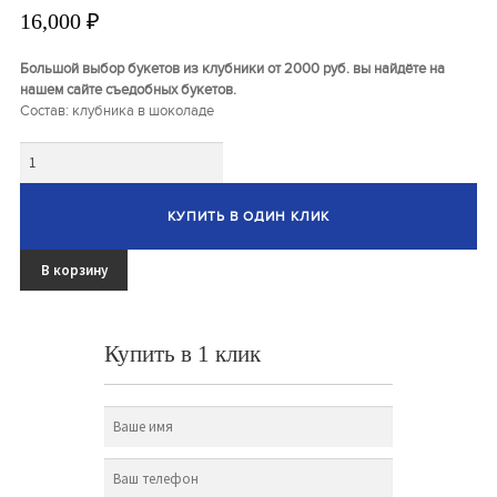
Букеты из клубники и ягод
16,000
₽
Овощные букеты
Большой выбор букетов из клубники от 2000 руб. вы найдёте на
нашем сайте съедобных букетов.
Детские букеты
Состав: клубника в шоколаде
Количество
Букет учителю
Съедобные Корзины
КУПИТЬ В ОДИН КЛИК
Съедобные Боксы Ящики
В корзину
Букеты из раков и рыбы
Доставка
Купить в 1 клик
Фото работ
Контакты