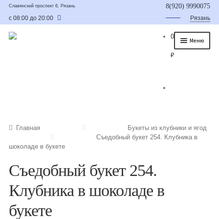
8(920) 9990075
Славянский проспект 6, Рязань
с 08:00 до 20:00
Рязань
0
Меню
₽
Главная
О нас
Каталог
Съедобные букеты
Главная
Букеты из клубники и ягод
Съедобный букет 254. Клубника в
Букет для мужчины
шоколаде в букете
Букет из фруктов и овощей
Съедобный букет 254.
Сладкие букеты из конфет
Клубника в шоколаде в
Букеты из сухофруктов и орехов
букете