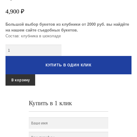
Букеты из клубники и ягод
4,900
₽
Овощные букеты
Большой выбор букетов из клубники от 2000 руб. вы найдёте
Детские букеты
на нашем сайте съедобных букетов.
Состав: клубника в шоколаде
Букет учителю
Количество
Съедобные Корзины
КУПИТЬ В ОДИН КЛИК
Съедобные Боксы Ящики
В корзину
Букеты из раков и рыбы
Доставка
Купить в 1 клик
Фото работ
Контакты