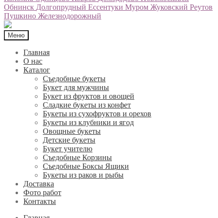
Обнинск
Долгопрудный
Ессентуки
Муром
Жуковский
Реутов
Пушкино
Железнодорожный
Меню
Главная
О нас
Каталог
Съедобные букеты
Букет для мужчины
Букет из фруктов и овощей
Сладкие букеты из конфет
Букеты из сухофруктов и орехов
Букеты из клубники и ягод
Овощные букеты
Детские букеты
Букет учителю
Съедобные Корзины
Съедобные Боксы Ящики
Букеты из раков и рыбы
Доставка
Фото работ
Контакты
Главная