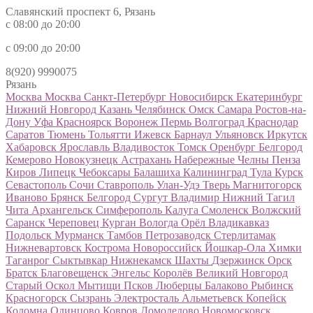
Славянский проспект 6, Рязань
с 08:00 до 20:00
с 09:00 до 20:00
8(920) 9990075
Рязань
Москва
Москва
Санкт-Петербург
Новосибирск
Екатеринбург
Нижний Новгород
Казань
Челябинск
Омск
Самара
Ростов-на-
Дону
Уфа
Красноярск
Воронеж
Пермь
Волгоград
Краснодар
Саратов
Тюмень
Тольятти
Ижевск
Барнаул
Ульяновск
Иркутск
Хабаровск
Ярославль
Владивосток
Томск
Оренбург
Белгород
Кемерово
Новокузнецк
Астрахань
Набережные Челны
Пенза
Киров
Липецк
Чебоксары
Балашиха
Калининград
Тула
Курск
Севастополь
Сочи
Ставрополь
Улан-Удэ
Тверь
Магнитогорск
Иваново
Брянск
Белгород
Сургут
Владимир
Нижний Тагил
Чита
Архангельск
Симферополь
Калуга
Смоленск
Волжский
Саранск
Череповец
Курган
Вологда
Орёл
Владикавказ
Подольск
Мурманск
Тамбов
Петрозаводск
Стерлитамак
Нижневартовск
Кострома
Новороссийск
Йошкар-Ола
Химки
Таганрог
Сыктывкар
Нижнекамск
Шахты
Дзержинск
Орск
Братск
Благовещенск
Энгельс
Королёв
Великий Новгород
Старый Оскол
Мытищи
Псков
Люберцы
Балаково
Рыбинск
Красногорск
Сызрань
Электросталь
Альметьевск
Копейск
Коломна
Одинцово
Ковров
Домодедово
Новомосковск