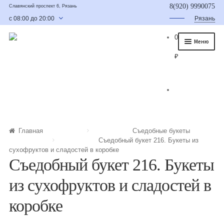
8(920) 9990075
Славянский проспект 6, Рязань
с 08:00 до 20:00
Рязань
0
Меню
₽
Главная
О нас
Каталог
Съедобные букеты
Главная
Съедобные букеты
Съедобный букет 216. Букеты из
Букет для мужчины
сухофруктов и сладостей в коробке
Съедобный букет 216. Букеты
Букет из фруктов и овощей
из сухофруктов и сладостей в
Сладкие букеты из конфет
коробке
Букеты из сухофруктов и орехов