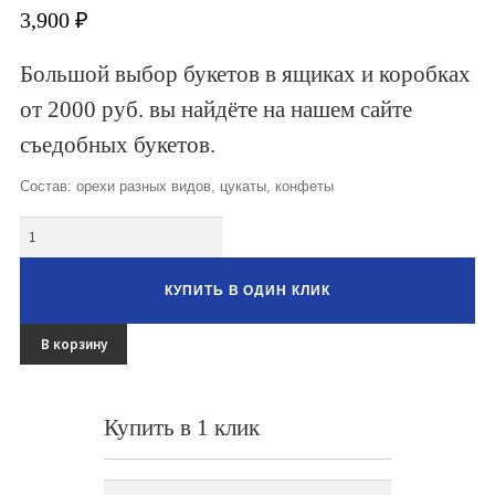
Букеты из клубники и ягод
3,900
₽
Овощные букеты
Большой выбор букетов в ящиках и коробках
от 2000 руб. вы найдёте на нашем сайте
Детские букеты
съедобных букетов.
Букет учителю
Состав: орехи разных видов, цукаты, конфеты
Съедобные Корзины
Количество
Съедобные Боксы Ящики
Букеты из раков и рыбы
КУПИТЬ В ОДИН КЛИК
Доставка
В корзину
Фото работ
Купить в 1 клик
Контакты