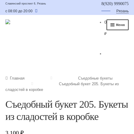
8(920) 9990075
Славянский проспект 6, Рязань
с 08:00 до 20:00
Рязань
0
Меню
₽
Главная
О нас
Каталог
Съедобные букеты
Главная
Съедобные букеты
Съедобный букет 205. Букеты из
Букет для мужчины
сладостей в коробке
Букет из фруктов и овощей
Съедобный букет 205. Букеты
Сладкие букеты из конфет
из сладостей в коробке
Букеты из сухофруктов и орехов
3,100
₽