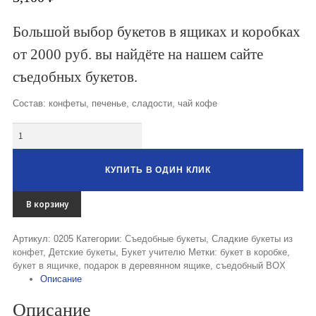
Букеты из клубники и ягод
Большой выбор букетов в ящиках и коробках
Овощные букеты
от 2000 руб. вы найдёте на нашем сайте
Детские букеты
съедобных букетов.
Букет учителю
Состав: конфеты, печенье, сладости, чай кофе
Съедобные Корзины
Количество
Съедобные Боксы Ящики
КУПИТЬ В ОДИН КЛИК
Букеты из раков и рыбы
В корзину
Доставка
Артикул:
0205
Категории:
Съедобные букеты
,
Сладкие букеты из
Фото работ
конфет
,
Детские букеты
,
Букет учителю
Метки:
букет в коробке
,
букет в ящичке
,
подарок в деревянном ящике
,
съедобный BOX
Контакты
Описание
Описание