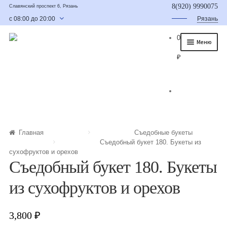
8(920) 9990075
Славянский проспект 6, Рязань
с 08:00 до 20:00
Рязань
0
Меню
₽
Главная
О нас
Каталог
Съедобные букеты
Главная
Съедобные букеты
Съедобный букет 180. Букеты из
Букет для мужчины
сухофруктов и орехов
Съедобный букет 180. Букеты
Букет из фруктов и овощей
из сухофруктов и орехов
Сладкие букеты из конфет
Букеты из сухофруктов и орехов
3,800
₽