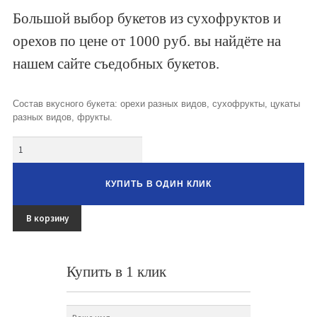
Букеты из клубники и ягод
Большой выбор букетов из сухофруктов и
орехов по цене от 1000 руб. вы найдёте на
Овощные букеты
нашем сайте съедобных букетов.
Детские букеты
Букет учителю
Состав вкусного букета: орехи разных видов, сухофрукты, цукаты
разных видов, фрукты.
Съедобные Корзины
Количество
Съедобные Боксы Ящики
КУПИТЬ В ОДИН КЛИК
Букеты из раков и рыбы
Доставка
В корзину
Фото работ
Купить в 1 клик
Контакты