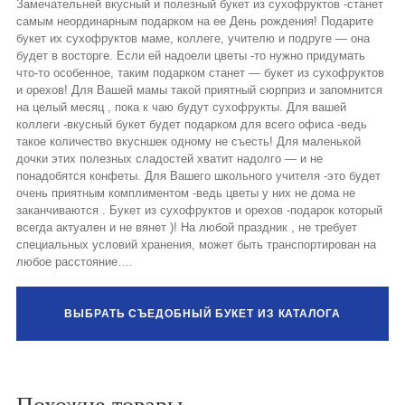
Замечательней вкусный и полезный букет из сухофруктов -станет
самым неординарным подарком на ее День рождения! Подарите
букет их сухофруктов маме, коллеге, учителю и подруге — она
будет в восторге. Если ей надоели цветы -то нужно придумать
что-то особенное, таким подарком станет — букет из сухофруктов
и орехов! Для Вашей мамы такой приятный сюрприз и запомнится
на целый месяц , пока к чаю будут сухофрукты. Для вашей
коллеги -вкусный букет будет подарком для всего офиса -ведь
такое количество вкусншек одному не съесть! Для маленькой
дочки этих полезных сладостей хватит надолго — и не
понадобятся конфеты. Для Вашего школьного учителя -это будет
очень приятным комплиментом -ведь цветы у них не дома не
заканчиваются . Букет из сухофруктов и орехов -подарок который
всегда актуален и не вянет )! На любой праздник , не требует
специальных условий хранения, может быть транспортирован на
любое расстояние….
ВЫБРАТЬ СЪЕДОБНЫЙ БУКЕТ ИЗ КАТАЛОГА