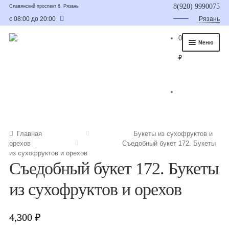
8(920) 9990075
Славянский проспект 6, Рязань
с 08:00 до 20:00
Рязань
0
Меню
₽
Главная
О нас
Каталог
Съедобные букеты
Главная
Букеты из сухофруктов и
орехов
Съедобный букет 172. Букеты
Букет для мужчины
из сухофруктов и орехов
Съедобный букет 172. Букеты
Букет из фруктов и овощей
из сухофруктов и орехов
Сладкие букеты из конфет
Букеты из сухофруктов и орехов
4,300
₽