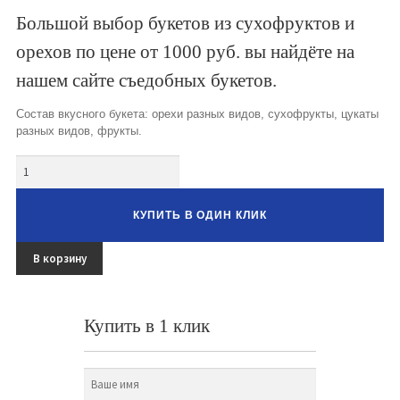
Букеты из клубники и ягод
Большой выбор букетов из сухофруктов и
орехов по цене от 1000 руб. вы найдёте на
Овощные букеты
нашем сайте съедобных букетов.
Детские букеты
Состав вкусного букета: орехи разных видов, сухофрукты, цукаты
Букет учителю
разных видов, фрукты.
Съедобные Корзины
Количество
Съедобные Боксы Ящики
КУПИТЬ В ОДИН КЛИК
Букеты из раков и рыбы
В корзину
Доставка
Фото работ
Купить в 1 клик
Контакты