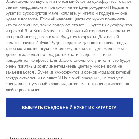
Замечательней вкусный и полезный букет из сухофруктов -станет
самым неординарным подарком на ее День рождения! Подарите
букет их сухофруктов маме, коллеге, учителю и подруге — она
будет в восторге. Если ей надоели цветы -то нужно придумать
что-то особенное, таким подарком станет — букет из сухофруктов
и орехов! Для Вашей мамы такой приятный сюрприз и запомнится
на целый месяц , пока к чаю будут сухофрукты. Для вашей
коллеги -вкусный букет будет подарком для всего офиса -ведь
такое количество вкусншек одному не съесть! Для маленькой
дочки этих полезных сладостей хватит надолго — и не
понадобятся конфеты. Для Вашего школьного учителя -это будет
очень приятным комплиментом -ведь цветы у них не дома не
заканчиваются . Букет из сухофруктов и орехов -подарок который
всегда актуален и не вянет )! На любой праздник , не требует
специальных условий хранения, может быть транспортирован на
любое расстояние….
ВЫБРАТЬ СЪЕДОБНЫЙ БУКЕТ ИЗ КАТАЛОГА