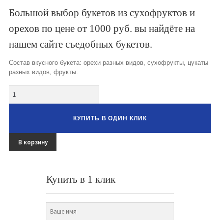
Букеты из клубники и ягод
Большой выбор букетов из сухофруктов и
орехов по цене от 1000 руб. вы найдёте на
Овощные букеты
нашем сайте съедобных букетов.
Детские букеты
Состав вкусного букета: орехи разных видов, сухофрукты, цукаты
Букет учителю
разных видов, фрукты.
Съедобные Корзины
Количество
Съедобные Боксы Ящики
КУПИТЬ В ОДИН КЛИК
Букеты из раков и рыбы
В корзину
Доставка
Фото работ
Купить в 1 клик
Контакты