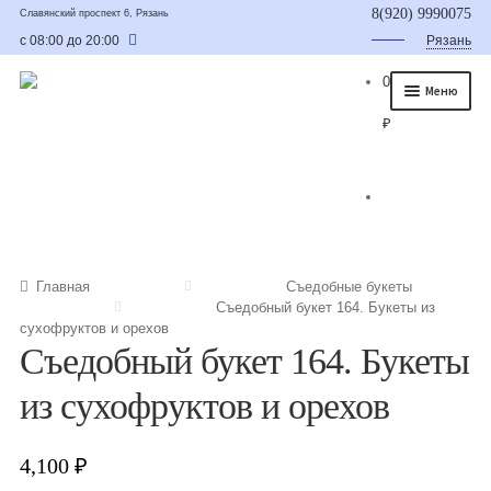
8(920) 9990075
Славянский проспект 6, Рязань
с 08:00 до 20:00
Рязань
0
Меню
₽
Главная
О нас
Каталог
Съедобные букеты
Главная
Съедобные букеты
Съедобный букет 164. Букеты из
Букет для мужчины
сухофруктов и орехов
Съедобный букет 164. Букеты
Букет из фруктов и овощей
из сухофруктов и орехов
Сладкие букеты из конфет
Букеты из сухофруктов и орехов
4,100
₽