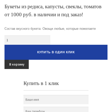
Букеты из клубники и ягод
Букеты из редиса, капусты, свеклы, томатов
от 1000 руб. в наличии и под заказ!
Овощные букеты
Детские букеты
Состав вкусного букета: Овощи любые, которые пожелаете
Букет учителю
Количество
Съедобные Корзины
КУПИТЬ В ОДИН КЛИК
Съедобные Боксы Ящики
В корзину
Букеты из раков и рыбы
Доставка
Купить в 1 клик
Фото работ
Контакты