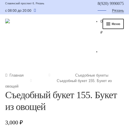
8(920) 9990075
Славянский проспект 6, Рязань
с 08:00 до 20:00
Рязань
0
Меню
₽
Главная
О нас
Каталог
Съедобные букеты
Главная
Съедобные букеты
Съедобный букет 155. Букет из
Букет для мужчины
овощей
Съедобный букет 155. Букет
Букет из фруктов и овощей
из овощей
Сладкие букеты из конфет
Букеты из сухофруктов и орехов
3,000
₽