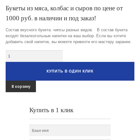
Букеты из клубники и ягод
Букеты из мяса, колбас и сыров по цене от
1000 руб. в наличии и под заказ!
Овощные букеты
Состав вкусного букета: чипсы разных видов. В состав букета
Детские букеты
входят безалкогольные напитки на ваш выбор. Если вы хотите
добавить свой напиток, вы можете привезти его мастеру заранее.
Букет учителю
Количество
Съедобные Корзины
Съедобные Боксы Ящики
КУПИТЬ В ОДИН КЛИК
Букеты из раков и рыбы
В корзину
Доставка
Фото работ
Купить в 1 клик
Контакты