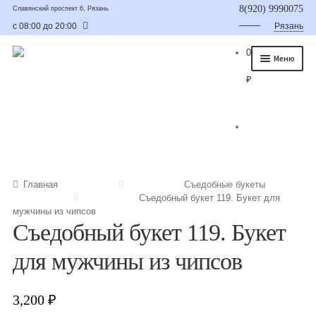
8(920) 9990075
Славянский проспект 6, Рязань
с 08:00 до 20:00
Рязань
0
Меню
₽
Главная
О нас
Каталог
Съедобные букеты
Главная
Съедобные букеты
Съедобный букет 119. Букет для
Букет для мужчины
мужчины из чипсов
Съедобный букет 119. Букет
Букет из фруктов и овощей
для мужчины из чипсов
Сладкие букеты из конфет
Букеты из сухофруктов и орехов
3,200
₽