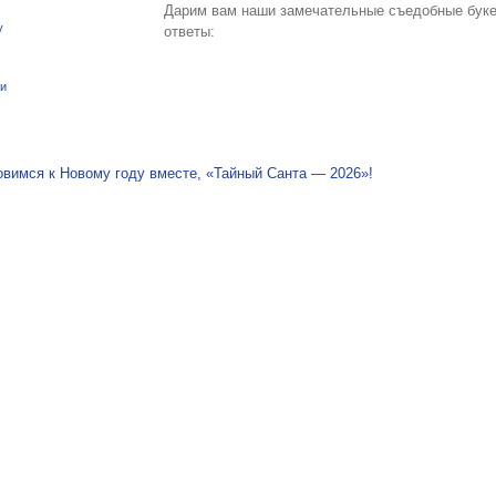
Дарим вам наши замечательные съедобные бук
y
ответы:
ки
я по записям
овимся к Новому году вместе, «Тайный Санта — 2026»!