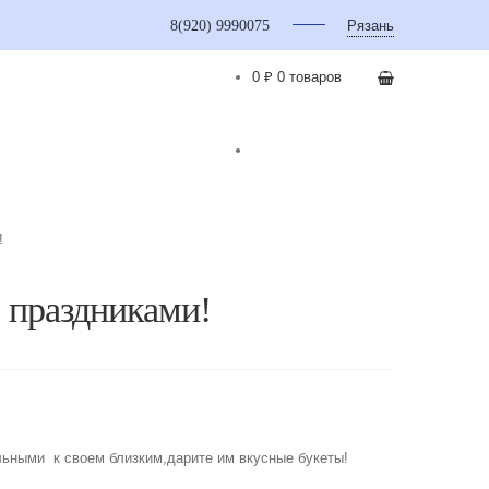
8(920) 9990075
Рязань
0 ₽
0 товаров
!
 праздниками!
льными к своем близким,дарите им вкусные букеты!