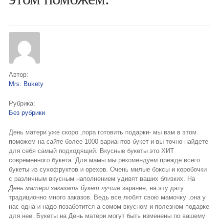
Букеты из клубники и ягод
Овощные букеты
Детские букеты
Букет учителю
Автор:
Mrs. Bukety
Съедобные Корзины
Рубрика:
Съедобные Боксы Ящики
Без рубрики
Букеты из раков и рыбы
День матери уже скоро ,пора готовить подарки- мы вам в этом
поможем на сайте более 1000 вариантов букет и вы точно найдете
Доставка
для себя самый подходящий. Вкусные букеты это ХИТ
современного букета. Для мамы мы рекомендуем прежде всего
Фото работ
букеты из сухофруктов и орехов. Очень милые боксы и коробочки
с различным вкусным наполнением удивят ваших близких. На
День матери заказать букет лучше
заранее, на эту дату
Контакты
традиционно много заказов. Ведь все любят свою мамочку ,она у
нас одна и надо позаботится а сомом вкусном и полезном подарке
для нее. Букеты на День матери могут быть изменены по вашему