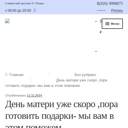
8(920) 9990075
Славянский проспект 6, Рязань
с 08:00 до 20:00
Рязань
0
Меню
₽
Главная
О нас
Каталог
Съедобные букеты
Главная
Без рубрики
День матери уже скоро ,пора
Букет для мужчины
готовить подарки- мы вам в этом поможем.
Букет из фруктов и овощей
Опубликовано
12.11.2024
День матери уже скоро ,пора
Сладкие букеты из конфет
готовить подарки- мы вам в
Букеты из сухофруктов и орехов
этом поможем.