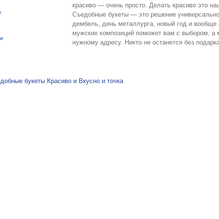
красиво — очень просто. Делать красиво это на
y
Съедобные букеты — это решение универсальног
дембель, день металлурга, новый год и вообще
мужских композиций поможет вам с выбором, а м
ки
нужному адресу. Никто не останется без подарка
я по записям
добные букеты Красиво и Вкусно и точка