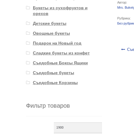
Автор:
Букеты из сухофруктов и
Mrs. Buket
орехов
Рубрика:
Детские букеты
Без рубри
Овощные букеты
Подарок на Новый год
Навигаци
Съе
Сладкие букеты из конфет
Съедобные Боксы Ящики
Съедобные букеты
Съедобные Корзины
Фильтр товаров