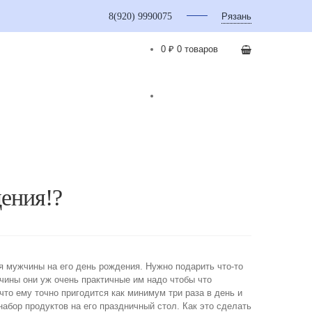
8(920) 9990075
Рязань
0 ₽
0 товаров
ения!?
я мужчины на его день рождения. Нужно подарить что-то
жчины они уж очень практичные им надо чтобы что
 что ему точно пригодится как минимум три раза в день и
набор продуктов на его праздничный стол. Как это сделать