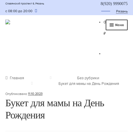
8(920) 9990075
Славянский проспект 6, Рязань
с 08:00 до 20:00
Рязань
0
Меню
₽
Главная
О нас
Каталог
Съедобные букеты
Главная
Без рубрики
Букет для мамы на День Рождения
Букет для мужчины
Опубликовано
11.10.2023
Букет из фруктов и овощей
Букет для мамы на День
Рождения
Сладкие букеты из конфет
Букеты из сухофруктов и орехов