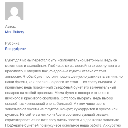
Букеты из клубники и ягод
Овощные букеты
Автор:
Детские букеты
Mrs. Bukety
Букет учителю
Рубрика:
Без рубрики
Съедобные Корзины
Букет для мамы перестал быть исключительно цветочным, ведь он
Съедобные Боксы Ящики
может еще и съедобным. Любимые мамы достойны самое лучшего и
красивого, и уверяем вас, съедобные букеты отвечают этим
Букеты из раков и рыбы
запросам. Чтобы букет постоял подольше нужно ухаживать за ним, но
наши букеты, как правильно долго не стоят — их сразу съедают. И
Доставка
правильно ведь практичный съедобный букет это замечательный
подарок на любой праздник. Мама будет в восторге от такого
вкусного и красивого сюрприза. Осталось выбрать, ведь выбор
Фото работ
съедобных композиций очень большой. Мамам чаще всего
заказывают букеты из фруктов, конфет, сухофруктов и орехов или
Контакты
цукатов. На сайте вы легко найдете соответствующий раздел,
сориентироваться по каталогу очень просто и в два клика закажите .
Подберите букет ей по вкусу -все остальное наша работа. Аккуратно