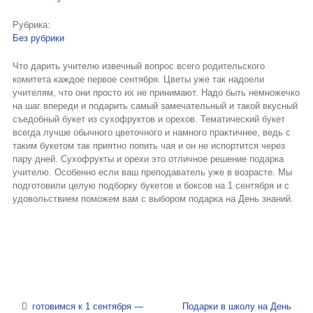
Букеты из клубники и ягод
Рубрика:
Овощные букеты
Без рубрики
Что дарить учителю извечный вопрос всего родительского
Детские букеты
комитета каждое первое сентября. Цветы уже так надоели
учителям, что они просто их не принимают. Надо быть немножечко
Букет учителю
на шаг впереди и подарить самый замечательный и такой вкусный
съедобный букет из сухофруктов и орехов. Тематический букет
Съедобные Корзины
всегда лучше обычного цветочного и намного практичнее, ведь с
таким букетом так приятно попить чая и он не испортится через
Съедобные Боксы Ящики
пару дней. Сухофрукты и орехи это отличное решение подарка
учителю. Особенно если ваш преподаватель уже в возрасте. Мы
Букеты из раков и рыбы
подготовили целую подборку букетов и боксов на 1 сентября и с
удовольствием поможем вам с выбором подарка на День знаний.
Доставка
Фото работ
Контакты
Навигация по записям
готовимся к 1 сентября —
Подарки в школу на День