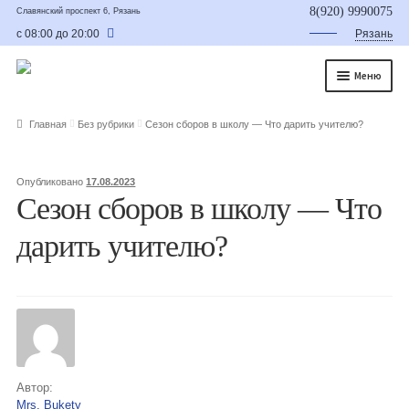
8(920) 9990075
Славянский проспект 6, Рязань
с 08:00 до 20:00
Рязань
Меню
Главная
Главная
Без рубрики
Сезон сборов в школу — Что дарить учителю?
О нас
Опубликовано
17.08.2023
Каталог
Сезон сборов в школу — Что
Съедобные букеты
дарить учителю?
Букет для мужчины
Букет из фруктов и овощей
Сладкие букеты из конфет
Букеты из сухофруктов и орехов
Автор:
Mrs. Bukety