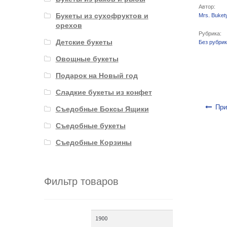
Автор:
Букеты из сухофруктов и
Mrs. Buket
орехов
Рубрика:
Детские букеты
Без рубри
Овощные букеты
Подарок на Новый год
Сладкие букеты из конфет
Навигаци
При
Съедобные Боксы Ящики
Съедобные букеты
Съедобные Корзины
Фильтр товаров