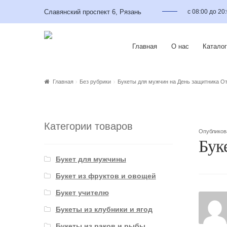
Славянский проспект 6, Рязань
с 08:00 до 20
Главная
О нас
Каталог
Главная
Без рубрики
Букеты для мужчин на День защитника О
Категории товаров
Опублико
Бук
Букет для мужчины
Букет из фруктов и овощей
Букет учителю
Букеты из клубники и ягод
Букеты из раков и рыбы