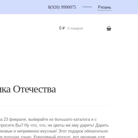
8(920) 9990075
Рязань
0 ₽
0 товаров
ка Отечества
а 23 февраля, выбирайте из большого каталога и с
просите Вы? Ну что, что, не цветы же ему дарить! Дарить
ековые и непременно вкусные! Этот подарок обязательно
не получал точно. Креативный подход, вот решение для