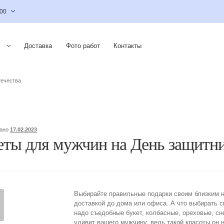
:00
Доставка
Фото работ
Контакты
течества
вано
17.02.2023
еты для мужчин на День защитни
Выбирайте правильные подарки своим близким н
доставкой до дома или офиса. А что выбирать с
надо съедобные букет, колбасные, ореховые, сн
удивит вашего мужчину, ведь такой красоты он 