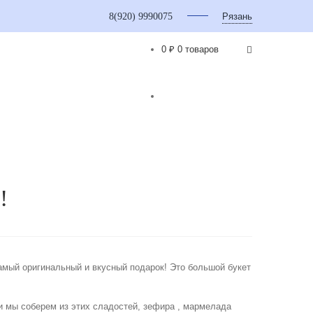
8(920) 9990075
Рязань
0 ₽
0 товаров
!
мый оригинальный и вкусный подарок! Это большой букет
 и мы соберем из этих сладостей, зефира , мармелада