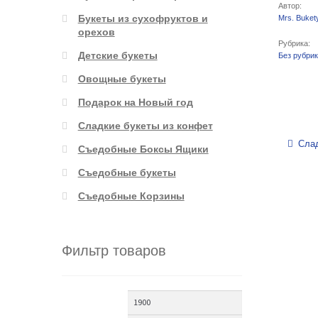
Автор:
Букеты из сухофруктов и
Mrs. Buket
орехов
Рубрика:
Детские букеты
Без рубри
Овощные букеты
Подарок на Новый год
Сладкие букеты из конфет
Навигаци
Слад
Съедобные Боксы Ящики
Съедобные букеты
Съедобные Корзины
Фильтр товаров