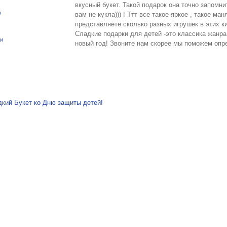
вкусный букет. Такой подарок она точно запомни
y
вам не кукла))) ! Ттт все такое яркое , такое м
представляете сколько разных игрушек в этих ки
Сладкие подарки для детей -это классика жанра 
ки
новый год! Звоните нам скорее мы поможем опр
я по записям
кий Букет ко Дню защиты детей!