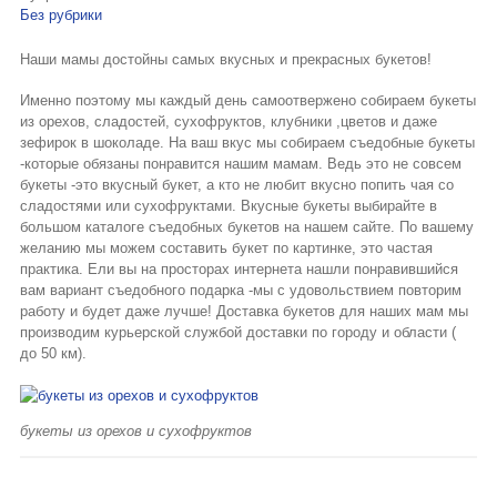
Букеты из клубники и ягод
Без рубрики
Наши мамы достойны самых вкусных и прекрасных букетов!
Овощные букеты
Именно поэтому мы каждый день самоотвержено собираем букеты
Детские букеты
из орехов, сладостей, сухофруктов, клубники ,цветов и даже
зефирок в шоколаде. На ваш вкус мы собираем съедобные букеты
Букет учителю
-которые обязаны понравится нашим мамам. Ведь это не совсем
букеты -это вкусный букет, а кто не любит вкусно попить чая со
Съедобные Корзины
сладостями или сухофруктами. Вкусные букеты выбирайте в
большом каталоге съедобных букетов на нашем сайте. По вашему
Съедобные Боксы Ящики
желанию мы можем составить букет по картинке, это частая
практика. Ели вы на просторах интернета нашли понравившийся
вам вариант съедобного подарка -мы с удовольствием повторим
Букеты из раков и рыбы
работу и будет даже лучше! Доставка букетов для наших мам мы
производим курьерской службой доставки по городу и области (
Доставка
до 50 км).
Фото работ
Контакты
букеты из орехов и сухофруктов