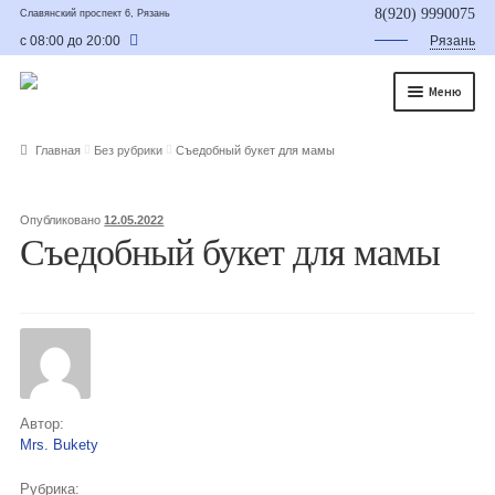
8(920) 9990075
Славянский проспект 6, Рязань
с 08:00 до 20:00
Рязань
Меню
Главная
Главная
Без рубрики
Cъедобный букет для мамы
О нас
Опубликовано
12.05.2022
Каталог
Cъедобный букет для мамы
Съедобные букеты
Букет для мужчины
Букет из фруктов и овощей
Сладкие букеты из конфет
Автор:
Mrs. Bukety
Букеты из сухофруктов и орехов
Рубрика: