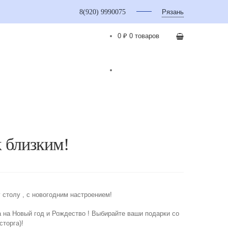
8(920) 9990075
Рязань
0 ₽
0 товаров
!
 близким!
 столу , с новогодним настроением!
 на Новый год и Рождество ! Выбирайте ваши подарки со
сторга)!