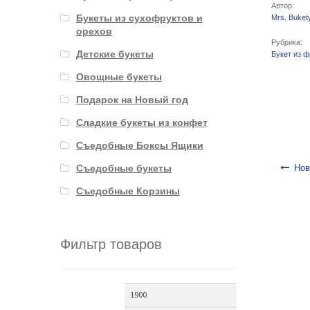
Автор:
Букеты из сухофруктов и
Mrs. Buket
орехов
Рубрика:
Детские букеты
Букет из ф
Овощные букеты
Подарок на Новый год
Сладкие букеты из конфет
Съедобные Боксы Ящики
Навигаци
Съедобные букеты
Нов
Съедобные Корзины
Фильтр товаров