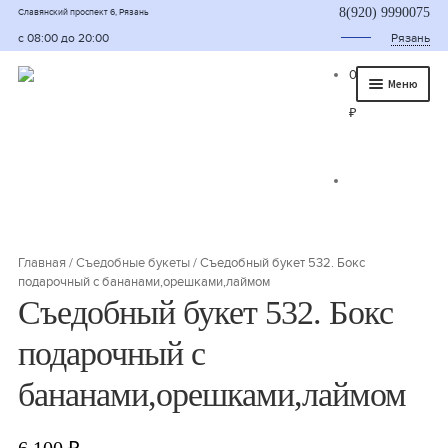
8(920) 9990075
Славянский проспект 6, Рязань
с 08:00 до 20:00
Рязань
0
Меню
₽
Главная
О нас
Каталог
Съедобные букеты
Главная
/
Съедобные букеты
/
Съедобный букет 532. Бокс
подарочный с бананами,орешками,лаймом
Букет для мужчины
Съедобный букет 532. Бокс
Букет из фруктов и овощей
подарочный с
Сладкие букеты из конфет
бананами,орешками,лаймом
Букеты из сухофруктов и орехов