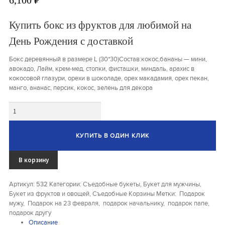
6,100
₽
Букеты из клубники и ягод
Купить бокс из фруктов для любимой на
Овощные букеты
День Рождения с доставкой
Детские букеты
Бокс деревянный в размере L (30*30)Состав:кокос,бананы — мини,
авокадо, Лайм, крем-мед, стопки, фисташки, миндаль, арахис в
Букет учителю
кокосовой глазури, орехи в шоколаде, орех макадамия, орех пекан,
манго, ананас, персик, кокос, зелень для декора
Съедобные Корзины
Количество
Съедобные Боксы Ящики
Букеты из раков и рыбы
КУПИТЬ В ОДИН КЛИК
Доставка
В корзину
Фото работ
Артикул:
532
Категории:
Съедобные букеты
,
Букет для мужчины
,
Букет из фруктов и овощей
,
Съедобные Корзины
Метки:
Подарок
Контакты
мужу
,
Подарок на 23 февраля
,
подарок начальнику
,
подарок папе
,
подарок другу
Описание