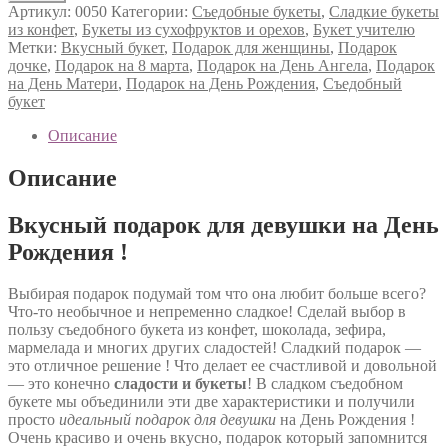
Артикул:
0050
Категории:
Съедобные букеты
,
Сладкие букеты
из конфет
,
Букеты из сухофруктов и орехов
,
Букет учителю
Метки:
Вкусный букет
,
Подарок для женщины
,
Подарок
дочке
,
Подарок на 8 марта
,
Подарок на День Ангела
,
Подарок
на День Матери
,
Подарок на День Рождения
,
Съедобный
букет
Описание
Описание
Вкусный подарок для девушки на День
Рождения !
Выбирая подарок подумай том что она любит больше всего?
Что-то необычное и непременно сладкое! Сделай выбор в
пользу съедобного букета из конфет, шоколада, зефира,
мармелада и многих других сладостей! Сладкий подарок —
это отличное решение ! Что делает ее счастливой и довольной
— это конечно
сладости и букеты
! В сладком съедобном
букете мы объединили эти две характеристики и получили
просто
идеальный подарок для девушки
на День Рождения !
Очень красиво и очень вкусно, подарок который запомнится