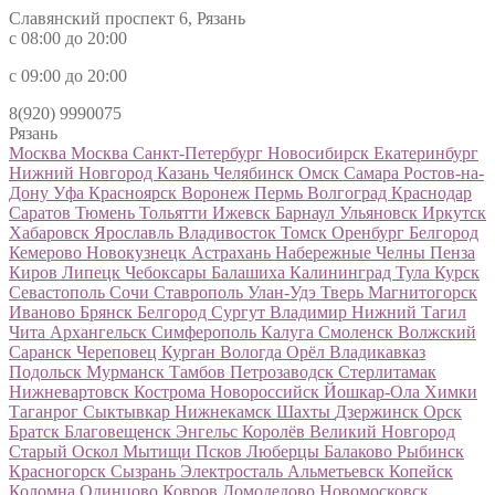
Славянский проспект 6, Рязань
с 08:00 до 20:00
с 09:00 до 20:00
8(920) 9990075
Рязань
Москва
Москва
Санкт-Петербург
Новосибирск
Екатеринбург
Нижний Новгород
Казань
Челябинск
Омск
Самара
Ростов-на-
Дону
Уфа
Красноярск
Воронеж
Пермь
Волгоград
Краснодар
Саратов
Тюмень
Тольятти
Ижевск
Барнаул
Ульяновск
Иркутск
Хабаровск
Ярославль
Владивосток
Томск
Оренбург
Белгород
Кемерово
Новокузнецк
Астрахань
Набережные Челны
Пенза
Киров
Липецк
Чебоксары
Балашиха
Калининград
Тула
Курск
Севастополь
Сочи
Ставрополь
Улан-Удэ
Тверь
Магнитогорск
Иваново
Брянск
Белгород
Сургут
Владимир
Нижний Тагил
Чита
Архангельск
Симферополь
Калуга
Смоленск
Волжский
Саранск
Череповец
Курган
Вологда
Орёл
Владикавказ
Подольск
Мурманск
Тамбов
Петрозаводск
Стерлитамак
Нижневартовск
Кострома
Новороссийск
Йошкар-Ола
Химки
Таганрог
Сыктывкар
Нижнекамск
Шахты
Дзержинск
Орск
Братск
Благовещенск
Энгельс
Королёв
Великий Новгород
Старый Оскол
Мытищи
Псков
Люберцы
Балаково
Рыбинск
Красногорск
Сызрань
Электросталь
Альметьевск
Копейск
Коломна
Одинцово
Ковров
Домодедово
Новомосковск