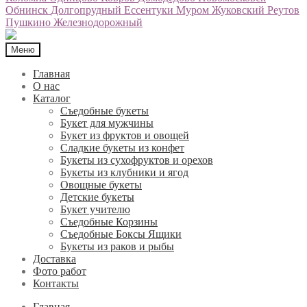
Обнинск
Долгопрудный
Ессентуки
Муром
Жуковский
Реутов
Пушкино
Железнодорожный
Меню
Главная
О нас
Каталог
Съедобные букеты
Букет для мужчины
Букет из фруктов и овощей
Сладкие букеты из конфет
Букеты из сухофруктов и орехов
Букеты из клубники и ягод
Овощные букеты
Детские букеты
Букет учителю
Съедобные Корзины
Съедобные Боксы Ящики
Букеты из раков и рыбы
Доставка
Фото работ
Контакты
Главная