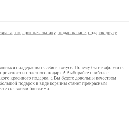
евраля
,
подарок начальнику
,
подарок папе
,
подарок другу
ящимся поддерживать себя в тонусе. Почему бы не оформить
 приятного и полезного подарка! Выбирайте наиболее
акого красивого подарка, а Вы будете довольны качеством
ебольшой подарок в виде корзины станет прекрасным
сте со своими близкими!