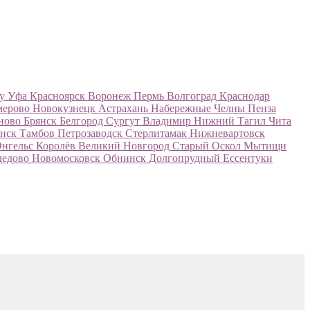
ну
Уфа
Красноярск
Воронеж
Пермь
Волгоград
Краснодар
мерово
Новокузнецк
Астрахань
Набережные Челны
Пенза
ново
Брянск
Белгород
Сургут
Владимир
Нижний Тагил
Чита
нск
Тамбов
Петрозаводск
Стерлитамак
Нижневартовск
Энгельс
Королёв
Великий Новгород
Старый Оскол
Мытищи
дедово
Новомосковск
Обнинск
Долгопрудный
Ессентуки