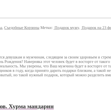
ны
,
Съедобные Корзины
Метки:
Подарок мужу
,
Подарок на 23 ф
ся девушкам и мужчинам, следящим за своим здоровьем и стрем
 Рождения? Наверняка этот человек будет в восторге от такого
реальность. Мы уверены, что Ваш мужчина будет в восторге от т
ников в году, когда принято дарить подарки близким, а такой н
ватый, но такой нужный подарок, который можно разделить вме
тов. Хурма мандарин