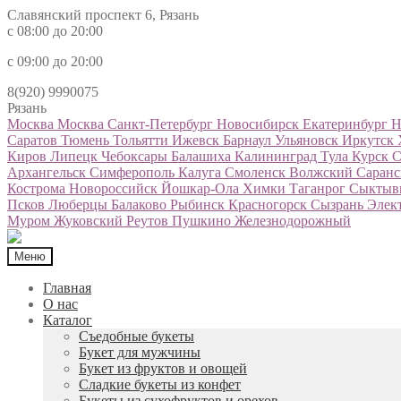
Славянский проспект 6, Рязань
с 08:00 до 20:00
с 09:00 до 20:00
8(920) 9990075
Рязань
Москва
Москва
Санкт-Петербург
Новосибирск
Екатеринбург
Н
Саратов
Тюмень
Тольятти
Ижевск
Барнаул
Ульяновск
Иркутск
Киров
Липецк
Чебоксары
Балашиха
Калининград
Тула
Курск
С
Архангельск
Симферополь
Калуга
Смоленск
Волжский
Саран
Кострома
Новороссийск
Йошкар-Ола
Химки
Таганрог
Сыктыв
Псков
Люберцы
Балаково
Рыбинск
Красногорск
Сызрань
Элек
Муром
Жуковский
Реутов
Пушкино
Железнодорожный
Меню
Главная
О нас
Каталог
Съедобные букеты
Букет для мужчины
Букет из фруктов и овощей
Сладкие букеты из конфет
Букеты из сухофруктов и орехов