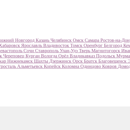
ижний Новгород
Казань
Челябинск
Омск
Самара
Ростов-на-До
Хабаровск
Ярославль
Владивосток
Томск
Оренбург
Белгород
Ке
евастополь
Сочи
Ставрополь
Улан-Удэ
Тверь
Магнитогорск
Ива
ск
Череповец
Курган
Вологда
Орёл
Владикавказ
Подольск
Мурма
кар
Нижнекамск
Шахты
Дзержинск
Орск
Братск
Благовещенск
тросталь
Альметьевск
Копейск
Коломна
Одинцово
Ковров
Домо