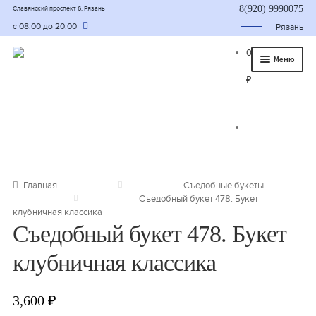
8(920) 9990075
Славянский проспект 6, Рязань
с 08:00 до 20:00
Рязань
0
Меню
₽
Главная
О нас
Каталог
Съедобные букеты
Главная
Съедобные букеты
Съедобный букет 478. Букет
Букет для мужчины
клубничная классика
Съедобный букет 478. Букет
Букет из фруктов и овощей
клубничная классика
Сладкие букеты из конфет
Букеты из сухофруктов и орехов
3,600
₽