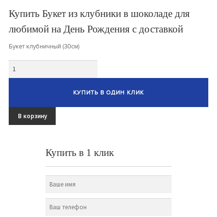
Букеты из клубники и ягод
Купить Букет из клубники в шоколаде для
Овощные букеты
любимой на День Рождения с доставкой
Букет клубничный (30см)
Детские букеты
Количество
Букет учителю
Съедобные Корзины
КУПИТЬ В ОДИН КЛИК
Съедобные Боксы Ящики
В корзину
Букеты из раков и рыбы
Доставка
Купить в 1 клик
Фото работ
Контакты