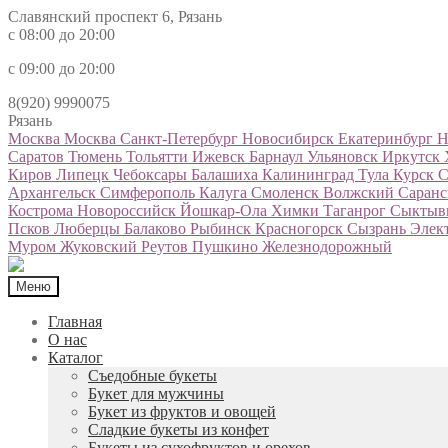
Славянский проспект 6, Рязань
с 08:00 до 20:00
с 09:00 до 20:00
8(920) 9990075
Рязань
Москва
Москва
Санкт-Петербург
Новосибирск
Екатеринбург
Н
Саратов
Тюмень
Тольятти
Ижевск
Барнаул
Ульяновск
Иркутск
Киров
Липецк
Чебоксары
Балашиха
Калининград
Тула
Курск
С
Архангельск
Симферополь
Калуга
Смоленск
Волжский
Саран
Кострома
Новороссийск
Йошкар-Ола
Химки
Таганрог
Сыктыв
Псков
Люберцы
Балаково
Рыбинск
Красногорск
Сызрань
Элек
Муром
Жуковский
Реутов
Пушкино
Железнодорожный
Меню
Главная
О нас
Каталог
Съедобные букеты
Букет для мужчины
Букет из фруктов и овощей
Сладкие букеты из конфет
Букеты из сухофруктов и орехов