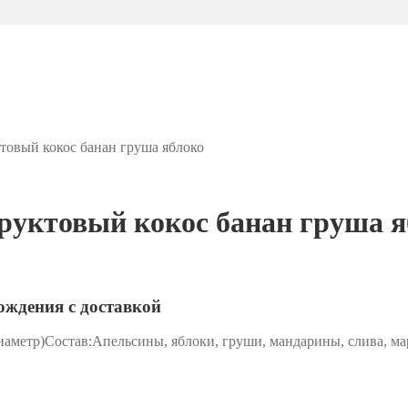
товый кокос банан груша яблоко
фруктовый кокос банан груша 
ождения с доставкой
аметр)Состав:Апельсины, яблоки, груши, мандарины, слива, мара