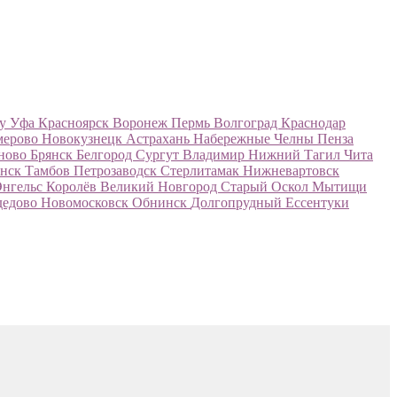
ну
Уфа
Красноярск
Воронеж
Пермь
Волгоград
Краснодар
мерово
Новокузнецк
Астрахань
Набережные Челны
Пенза
ново
Брянск
Белгород
Сургут
Владимир
Нижний Тагил
Чита
нск
Тамбов
Петрозаводск
Стерлитамак
Нижневартовск
Энгельс
Королёв
Великий Новгород
Старый Оскол
Мытищи
дедово
Новомосковск
Обнинск
Долгопрудный
Ессентуки