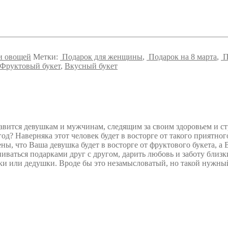
 и овощей
Метки:
Подарок для женщины
,
Подарок на 8 марта
,
П
Фруктовый букет
,
Вкусный букет
вится девушкам и мужчинам, следящим за своим здоровьем и ст
д? Наверняка этот человек будет в восторге от такого приятно
ены, что Ваша девушка будет в восторге от фруктового букета, 
иваться подарками друг с другом, дарить любовь и заботу близк
и или дедушки. Вроде бы это незамысловатый, но такой нужный