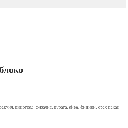
яблоко
куйя, виноград, физалис, курага, айва, финики, орех пекан,