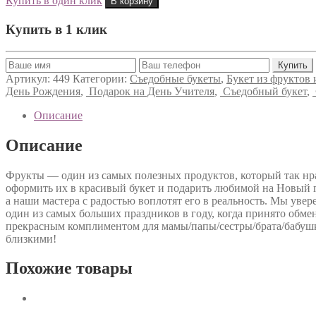
Купить в один клик
В корзину
Купить в 1 клик
Артикул:
449
Категории:
Съедобные букеты
,
Букет из фруктов
День Рождения
,
Подарок на День Учителя
,
Съедобный букет
,
Описание
Описание
Фрукты — один из самых полезных продуктов, который так нра
оформить их в красивый букет и подарить любимой на Новый го
а наши мастера с радостью воплотят его в реальность. Мы увер
один из самых больших праздников в году, когда принято обмен
прекрасным комплиментом для мамы/папы/сестры/брата/бабушк
близкими!
Похожие товары