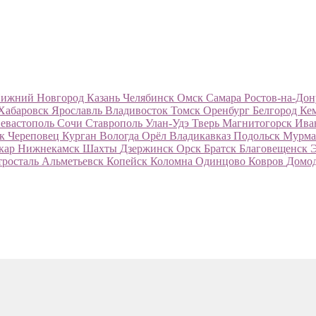
ижний Новгород
Казань
Челябинск
Омск
Самара
Ростов-на-До
Хабаровск
Ярославль
Владивосток
Томск
Оренбург
Белгород
Ке
евастополь
Сочи
Ставрополь
Улан-Удэ
Тверь
Магнитогорск
Ива
ск
Череповец
Курган
Вологда
Орёл
Владикавказ
Подольск
Мурма
кар
Нижнекамск
Шахты
Дзержинск
Орск
Братск
Благовещенск
тросталь
Альметьевск
Копейск
Коломна
Одинцово
Ковров
Домо