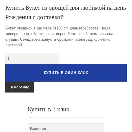
Букеты из клубники и ягод
Купить Букет из овощей для любимой на день
Рождения с доставкой
Овощные букеты
Букет овощной в размере М (30 см.диаметр)Состав : вода
Детские букеты
минеральная, яблоки, киви, перец болгарский, шампиньоны,
огурцы, Сельдерей, капуста брокколи, виноград, фриллис
Букет учителю
листовой
Съедобные Корзины
Количество
Съедобные Боксы Ящики
КУПИТЬ В ОДИН КЛИК
Букеты из раков и рыбы
В корзину
Доставка
Фото работ
Купить в 1 клик
Контакты