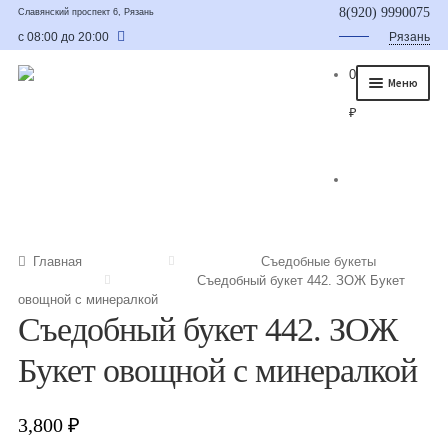
8(920) 9990075
Славянский проспект 6, Рязань
с 08:00 до 20:00
Рязань
0
Меню
₽
Главная
О нас
Каталог
Съедобные букеты
Главная
Съедобные букеты
Съедобный букет 442. ЗОЖ Букет
Букет для мужчины
овощной с минералкой
Съедобный букет 442. ЗОЖ
Букет из фруктов и овощей
Букет овощной с минералкой
Сладкие букеты из конфет
Букеты из сухофруктов и орехов
3,800
₽